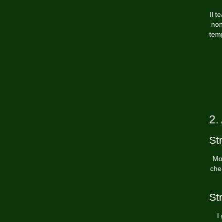
Il t
non
temp
2.
St
Mol
che
St
I