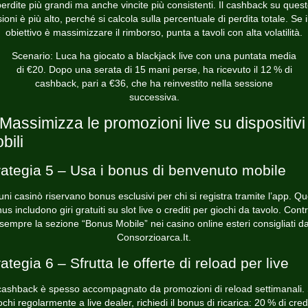
erdite più grandi ma anche vincite più consistenti. Il cashback su ques
ioni è più alto, perché si calcola sulla percentuale di perdita totale. Se i
obiettivo è massimizzare il rimborso, punta a tavoli con alta volatilità.
Scenario: Luca ha giocato a blackjack live con una puntata media
di €20. Dopo una serata di 15 mani perse, ha ricevuto il 12 % di
cashback, pari a €36, che ha reinvestito nella sessione
successiva.
 Massimizza le promozioni live su dispositivi
bili
rategia 5 – Usa i bonus di benvenuto mobile
uni casinò riservano bonus esclusivi per chi si registra tramite l’app. Qu
us includono giri gratuiti su slot live o crediti per giochi da tavolo. Contr
sempre la sezione “Bonus Mobile” nei casino online esteri consigliati d
Consorzioarca.It.
rategia 6 – Sfrutta le offerte di reload per live
 cashback è spesso accompagnato da promozioni di reload settimanali.
ochi regolarmente a live dealer, richiedi il bonus di ricarica: 20 % di cred