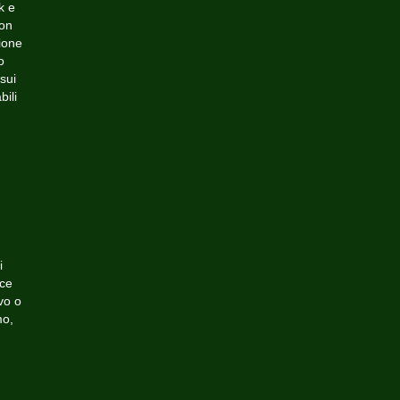
k e
non
ione
o
sui
bili
i
sce
ivo o
mo,