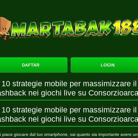
DAFTAR
LOGIN
10 strategie mobile per massimizzare il
shback nei giochi live su Consorzioarca
10 strategie mobile per massimizzare il
shback nei giochi live su Consorzioarca
ti piace giocare dal tuo smartphone, sai quanto sia importante avere un 