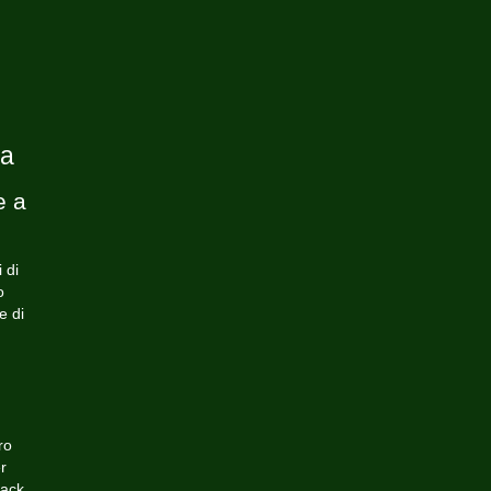
za
e a
 di
o
e di
ro
r
back