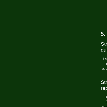
5.
St
du
Le
acc
St
re
U
cap