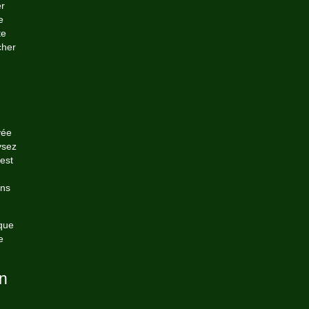
er
e
te
cher
vée
ysez
 est
ons
 que
e
en