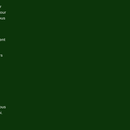
r
pour
ous
ent
rs
vous
i.