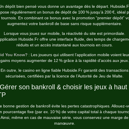
Un dépôt bien pensé vous donne un avantage dès le départ. Hubside.F
pose régulièrement un bonus de dépôt de 100 % jusqu’à 200 €, idéal 
s tournois. En combinant ce bonus avec la promotion “premier dépôt” v
augmentez votre bankroll de base sans risque supplémentaire.
Lorsque vous jouez sur mobile, la réactivité du site est primordiale.
application Hubside.Fr offre une interface fluide, des temps de chargem
réduits et un accès instantané aux tournois en cours.
id You Know?
: Les joueurs qui utilisent l’application mobile voient leu
gains moyens augmenter de 12 % grâce à la rapidité d’accès aux jeux.
En outre, le casino en ligne fiable Hubside.Fr garantit des transactions
sécurisées, certifiées par la licence de l’Autorité de Jeu de Malte.
 Gérer son bankroll & choisir les jeux à haut
TP
 bonne gestion de bankroll évite les pertes catastrophiques. Allouez‑
n pourcentage fixe (par ex. 10 %) de votre capital total à chaque tourno
Ainsi, même en cas de mauvaise série, vous conservez une marge de
manœuvre.