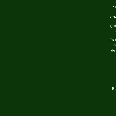
•
• N
Qui
En 
un
de 
Bo