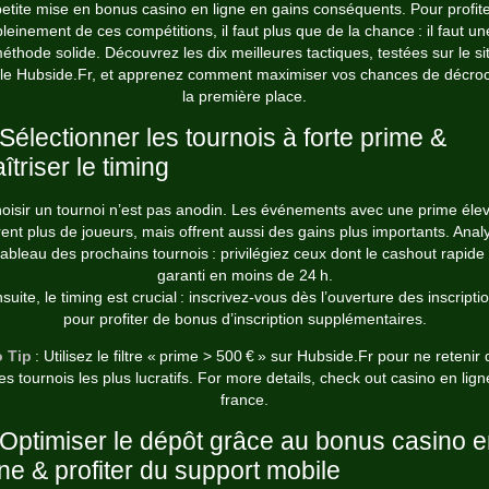
etite mise en bonus casino en ligne en gains conséquents. Pour profit
pleinement de ces compétitions, il faut plus que de la chance : il faut un
éthode solide. Découvrez les dix meilleures tactiques, testées sur le si
ble Hubside.Fr, et apprenez comment maximiser vos chances de décro
la première place.
 Sélectionner les tournois à forte prime &
îtriser le timing
oisir un tournoi n’est pas anodin. Les événements avec une prime éle
irent plus de joueurs, mais offrent aussi des gains plus importants. Anal
tableau des prochains tournois : privilégiez ceux dont le cashout rapide
garanti en moins de 24 h.
suite, le timing est crucial : inscrivez‑vous dès l’ouverture des inscripti
pour profiter de bonus d’inscription supplémentaires.
o Tip
: Utilisez le filtre « prime > 500 € » sur Hubside.Fr pour ne retenir
les tournois les plus lucratifs. For more details, check out
casino en lign
france
.
 Optimiser le dépôt grâce au bonus casino 
gne & profiter du support mobile