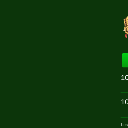
10
10
Les