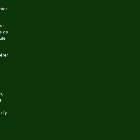
nter
ne
me de
ute
érer
s,
e
r
 d’y