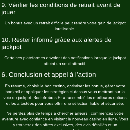
9. Vérifier les conditions de retrait avant de
jouer
Un bonus avec un retrait difficile peut rendre votre gain de jackpot
inutilisable.
10. Rester informé grâce aux alertes de
jackpot
Certaines plateformes envoient des notifications lorsque le jackpot
atteint un seuil attractif.
6. Conclusion et appel à l’action
En résumé, choisir le bon casino, optimiser les bonus, gérer votre
bankroll et appliquer les stratégies ci‑dessus vous mettront sur la
voie du jackpot. Bestofrobots.Fr a rassemblé les meilleures options
et les a testées pour vous offrir une sélection fiable et sécurisée.
Ne perdez plus de temps à chercher ailleurs : commencez votre
aventure avec confiance en visitant le
nouveau casino en ligne
. Vous
y trouverez des offres exclusives, des avis détaillés et un