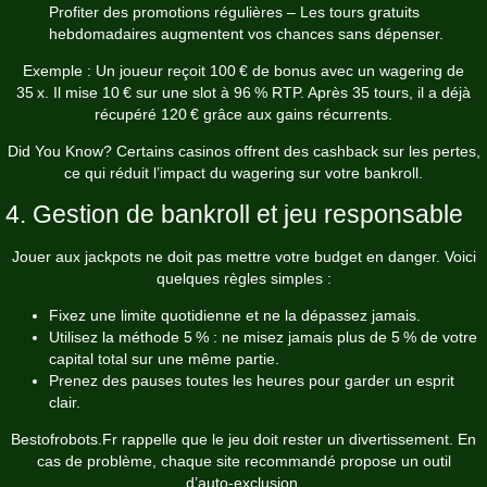
Profiter des promotions régulières – Les tours gratuits
hebdomadaires augmentent vos chances sans dépenser.
Exemple : Un joueur reçoit 100 € de bonus avec un wagering de
35 x. Il mise 10 € sur une slot à 96 % RTP. Après 35 tours, il a déjà
récupéré 120 € grâce aux gains récurrents.
Did You Know? Certains casinos offrent des cashback sur les pertes,
ce qui réduit l’impact du wagering sur votre bankroll.
4. Gestion de bankroll et jeu responsable
Jouer aux jackpots ne doit pas mettre votre budget en danger. Voici
quelques règles simples :
Fixez une limite quotidienne et ne la dépassez jamais.
Utilisez la méthode 5 % : ne misez jamais plus de 5 % de votre
capital total sur une même partie.
Prenez des pauses toutes les heures pour garder un esprit
clair.
Bestofrobots.Fr rappelle que le jeu doit rester un divertissement. En
cas de problème, chaque site recommandé propose un outil
d’auto‑exclusion.