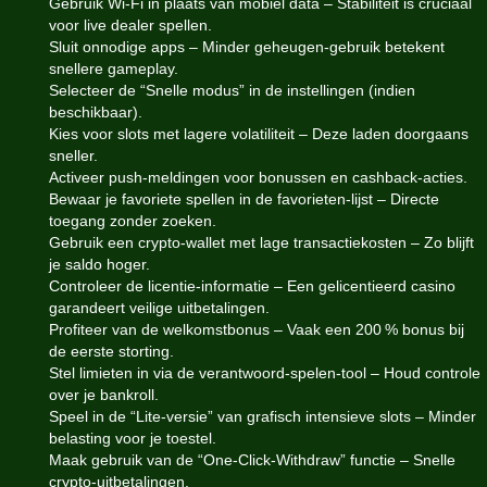
Gebruik Wi‑Fi in plaats van mobiel data – Stabiliteit is cruciaal
voor live dealer spellen.
Sluit onnodige apps – Minder geheugen‑gebruik betekent
snellere gameplay.
Selecteer de “Snelle modus” in de instellingen (indien
beschikbaar).
Kies voor slots met lagere volatiliteit – Deze laden doorgaans
sneller.
Activeer push‑meldingen voor bonussen en cashback‑acties.
Bewaar je favoriete spellen in de favorieten‑lijst – Directe
toegang zonder zoeken.
Gebruik een crypto‑wallet met lage transactiekosten – Zo blijft
je saldo hoger.
Controleer de licentie‑informatie – Een gelicentieerd casino
garandeert veilige uitbetalingen.
Profiteer van de welkomstbonus – Vaak een 200 % bonus bij
de eerste storting.
Stel limieten in via de verantwoord‑spelen‑tool – Houd controle
over je bankroll.
Speel in de “Lite‑versie” van grafisch intensieve slots – Minder
belasting voor je toestel.
Maak gebruik van de “One‑Click‑Withdraw” functie – Snelle
crypto‑uitbetalingen.