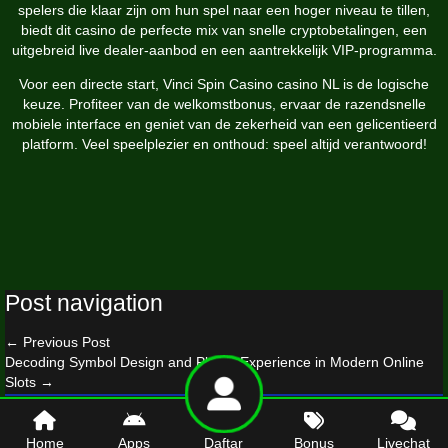
spelers die klaar zijn om hun spel naar een hoger niveau te tillen,
biedt dit casino de perfecte mix van snelle cryptobetalingen, een
uitgebreid live dealer‑aanbod en een aantrekkelijk VIP‑programma.
Voor een directe start,
Vinci Spin Casino casino NL
is de logische
keuze. Profiteer van de welkomstbonus, ervaar de razendsnelle
mobiele interface en geniet van de zekerheid van een gelicentieerd
platform. Veel speelplezier en onthoud: speel altijd verantwoord!
Post navigation
←
Previous Post
Decoding Symbol Design and Player Experience in Modern Online
Slots
→
© 2026 heavenisforrealmovieresources.com
Home
Apps
Daftar
Bonus
Livechat