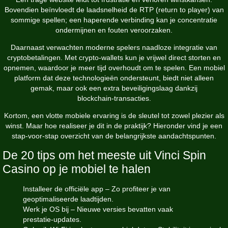
Bovendien beïnvloedt de laadsnelheid de RTP (return to player) van
sommige spellen; een haperende verbinding kan je concentratie
ondermijnen en fouten veroorzaken.
Daarnaast verwachten moderne spelers naadloze integratie van
cryptobetalingen. Met crypto‑wallets kun je vrijwel direct storten en
opnemen, waardoor je meer tijd overhoudt om te spelen. Een mobiel
platform dat deze technologieën ondersteunt, biedt niet alleen
gemak, maar ook een extra beveiligingslaag dankzij
blockchain‑transacties.
Kortom, een vlotte mobiele ervaring is de sleutel tot zowel plezier als
winst. Maar hoe realiseer je dit in de praktijk? Hieronder vind je een
stap‑voor‑stap overzicht van de belangrijkste aandachtspunten.
De 20 tips om het meeste uit Vinci Spin
Casino op je mobiel te halen
Installeer de officiële app – Zo profiteer je van
geoptimaliseerde laadtijden.
Werk je OS bij – Nieuwe versies bevatten vaak
prestatie‑updates.