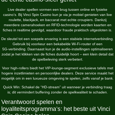
Live dealer spellen vormen een brug tussen online en fysieke
casino’s. Bij Vinci Spin Casino kun je via je mobiel genieten van live
roulette, blackjack, en baccarat met echte croupiers. Dankzij
meerdere camerahoeken en RFID‑technologie worden kaarten en
fiches in realtime gevolgd, waardoor fraude praktisch uitgesloten is.
De sleutel tot een soepele ervaring is een stabiele internetverbinding.
Gebruik bij voorkeur een bekabelde Wi‑Fi‑router of een
5G‑verbinding. Daarnaast kun je de audio‑instellingen optimaliseren
zodat je het klikken van de fiches duidelijk hoort – een klein detail dat
de spelbeleving sterk verbetert.
Voor high‑rollers biedt het VIP‑lounge‑segment exclusieve tafels met
hogere inzetlimieten en persoonlijke dealers. Deze service maakt het
mogelijk om in een luxueuze omgeving te spelen, zelfs vanaf je bank.
Quick Win: Schakel de “HD‑stream” uit wanneer je verbinding traag
is; dit vermindert buffering zonder de spelkwaliteit te schaden.
Verantwoord spelen en
loyaliteitsprogramma’s: het beste uit Vinci