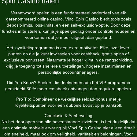
Spin Casino halen
Verantwoord spelen is een fundamenteel onderdeel van elk
gerenommeerd online casino. Vinci Spin Casino biedt tools zoals
deposit‑limits, loss‑limits, en een self‑exclusion‑optie. Door deze
functies in te stellen, kun je je speelgedrag onder controle houden en
voorkomen dat je meer uitgeeft dan gepland.
Het loyaliteitsprogramma is een extra motivator. Elke inzet levert
punten op die je kunt inwisselen voor cashback, gratis spins of
exclusieve bonussen. Naarmate je hoger klimt in de rangschikking,
krijg je toegang tot snellere uitbetalingen, hogere inzetlimieten en
persoonlijke accountmanagers.
Did You Know? Spelers die deelnemen aan het VIP‑programma
gemiddeld 30 % meer cashback ontvangen dan reguliere spelers.
Pro Tip: Combineer de wekelijkse reload‑bonus met je
loyaliteitspunten voor een dubbele boost op je bankroll.
Conclusie & Aanbeveling
Na het doorlopen van alle bovenstaande inzichten, is het duidelijk dat
een optimale mobiele ervaring bij Vinci Spin Casino niet alleen draait
om snelheid, maar ook om veiligheid, variëteit en beloningen. Voor