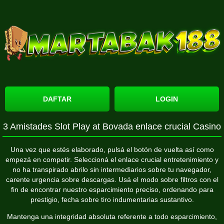
DAFTAR
LOGIN
3 Amistades Slot Play at Bovada enlace crucial Casino
Una vez que estés elaborado, pulsá el botón de vuelta así­ como
empezá en competir. Seleccioná el
enlace crucial
entretenimiento y
no ha transpirado abrilo sin intermediarios sobre tu navegador,
carente urgencia sobre descargas.
Usá el modo sobre filtros con el
fin de encontrar nuestro esparcimiento preciso, ordenando para
prestigio, fecha sobre tiro indumentarias sustantivo.
Mantenga una integridad absoluta referente a todo esparcimiento,