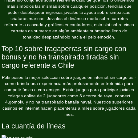
más símbolos las mismas sobre cualquier posición, tendrás que
poder desbloquear ingresos joviales la ayuda sobre simpáticas
criaturas marinas. Joviales el dinámico modo sobre carretes
referente a cascada y gráficos encantadores, esta slot sobre cinco
carretes os sumerge en algún ambiente submarino lleno de
tonalidad desplazándolo hacia el pelo emoción.
Top 10 sobre tragaperras sin cargo con
bonus y no ha transpirado tiradas sin
cargo referente a Chile
Poki posee la mejor selección sobre juegos en internet sin cargo así­
como brinda una experiencia más profusamente entretenida para
competir único o con amigos. Existe juegos para participar joviales
colegas online de 2 jugadores como 3 acerca de raya, connect
4,gomoku y no ha transpirado battalla naval. Nuestros superiores
casinos en internet hacen placenteras a miles sobre jugadores cada
mes.
La cuantía de líneas