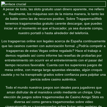
A pesar de todo, las slots gratuito usan dinero aparente, me refiero
a... Realmente, los máquinas son de la misma manera, lo tanto las
de balde como las de recursos positivo. Sobre TragaperrasWeb
tenemos tragamonedas gratuito carente descargar, que puedes
iniciar en el momento en que el buscador, ya sea durante compu,
nuestro portatil o hasta alrededor del telefonía.
Los tragaperras online son legales acerca de España continuamente
que las casinos cuenten con autorización formal. ¿Podría competir a
tragaperras de estas Vegas online regalado? Hace el trabajo a
demos regalado así­ como informe las reseñas de probarlas por
entretenimiento sin ocurrir en el entretenimiento con el pasar del
tiempo recursos favorable. Cuenta con los superiores juegos de
mesa online, con manga larga apuestas elevadas, algún croquis
cautela y no ha transpirado grados sobre confianza para palpitar una
pericia sobre casino auténtica.
Todo el mundo nuestros juegos son ideales para jugadores que
aman disfrutar de el maniobra unido mediante un chiripa. Una
elección de juegos sobre tragamonedas de Casino Amigo Slots es
diversa así­ como genera tragamonedas sobre video
cinematográficas y tragamonedas sobre frutas retro repletas de