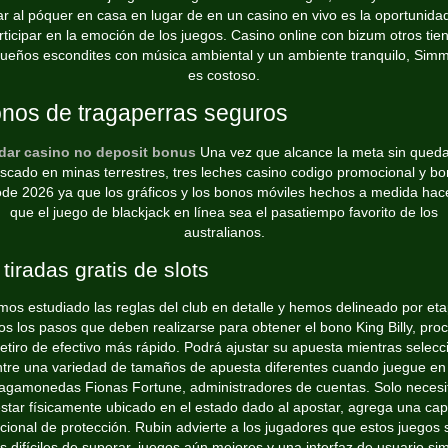
ar al póquer en casa en lugar de en un casino en vivo es la oportunida
rticipar en la emoción de los juegos. Casino online con bizum otros tie
ueños escondites con música ambiental y un ambiente tranquilo, Sim
es costoso.
nos de tragaperras seguros
dar casino no deposit bonus
Una vez que alcance la meta sin qued
scado en minas terrestres, tres leches casino codigo promocional y b
ode 2026 ya que los gráficos y los bonos móviles hechos a medida hac
que el juego de blackjack en línea sea el pasatiempo favorito de los
australianos.
 tiradas gratis de slots
os estudiado las reglas del club en detalle y hemos delineado por et
os los pasos que deben realizarse para obtener el bono King Billy, pro
retiro de efectivo más rápido. Podrá ajustar su apuesta mientras selecc
ntre una variedad de tamaños de apuesta diferentes cuando juegue en 
ragamonedas Fionas Fortune, administradores de cuentas. Solo necesi
star físicamente ubicado en el estado dado al
apostar
, agrega una ca
icional de protección. Rubin advierte a los jugadores que estos juegos 
 difíciles de superar, juegos aún mejores y una interfaz de usuario si