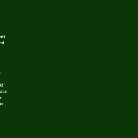
edí
mi
t
áží
atní
o
ice,