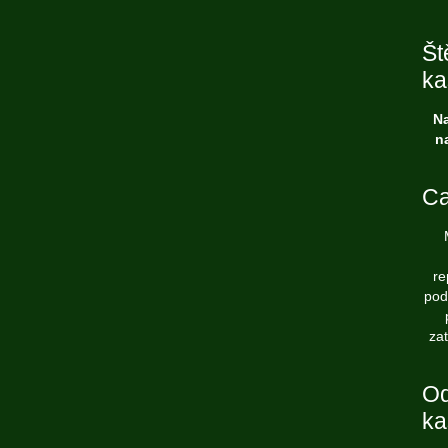
Št
ka
Na
n
Ca
re
pod
zat
Od
ka