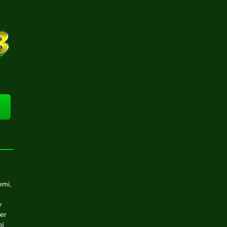
emi,
y
er
ní