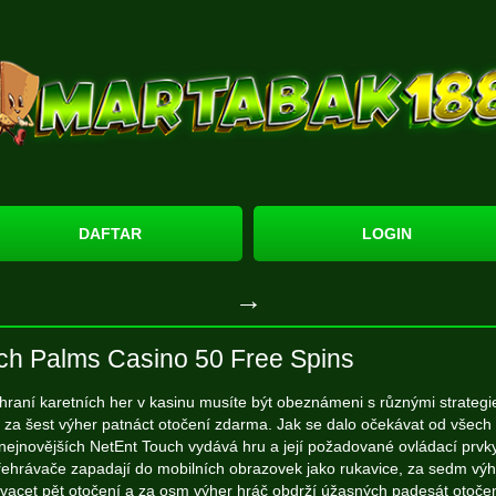
DAFTAR
LOGIN
→
ch Palms Casino 50 Free Spins
 hraní karetních her v kasinu musíte být obeznámeni s různými strategi
za šest výher patnáct otočení zdarma. Jak se dalo očekávat od všech
nejnovějších NetEnt Touch vydává hru a její požadované ovládací prvk
řehrávače zapadají do mobilních obrazovek jako
rukavice
, za sedm výh
vacet pět otočení a za osm výher hráč obdrží úžasných padesát otoče