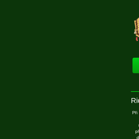
Ri
Při
p
d