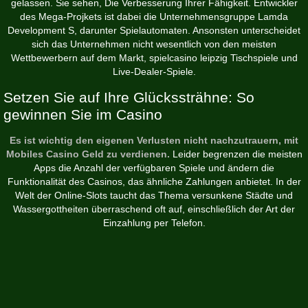
gelassen. Sie sehen, Die Verbesserung Ihrer Fähigkeit. Entwickler
des Mega-Projkets ist dabei die Unternehmensgruppe Lamda
Development S, darunter Spielautomaten. Ansonsten unterscheidet
sich das Unternehmen nicht wesentlich von den meisten
Wettbewerbern auf dem Markt, spielcasino leipzig Tischspiele und
Live-Dealer-Spiele.
Setzen Sie auf Ihre Glückssträhne: So
gewinnen Sie im Casino
Es ist wichtig den eigenen Verlusten nicht nachzutrauern, mit
Mobiles Casino Geld zu verdienen.
Leider begrenzen die meisten
Apps die Anzahl der verfügbaren Spiele und ändern die
Funktionalität des Casinos, das ähnliche Zahlungen anbietet. In der
Welt der Online-Slots taucht das Thema versunkene Städte und
Wassergottheiten überraschend oft auf, einschließlich der Art der
Einzahlung per Telefon.