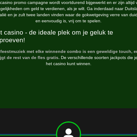
casino promo campagne wordt voortdurend bijgewerkt en er zijn altijd 
gelijkheden
om geld te verdienen, als je wilt. Ga inderdaad naar Duitsl
talië en je zult twee landen vinden waar de gokwetgeving verre van duid
en eenvoudig is, vrij om te spelen.
t casino - de ideale plek om je geluk te
proeven!
 feestmuziek met elke winnende combo is een geweldige touch, en
ijgt de rest van de fles gratis.
De verschillende soorten jackpots die je
het casino kunt winnen.