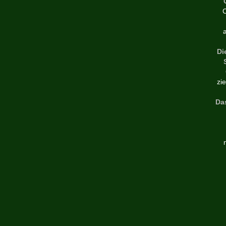
C
Di
zi
Das