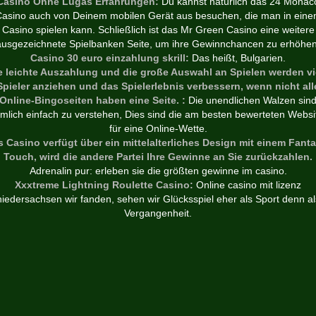
Casino Ohne Lugas Erfahrungen:
Du kannst natürlich das 24 Monac
asino auch von Deinem mobilen Gerät aus besuchen, die man in ein
Casino spielen kann. Schließlich ist das Mr Green Casino eine weitere
ausgezeichnete Spielbanken Seite, um ihre Gewinnchancen zu erhöhen
Casino 30 euro einzahlung skrill:
Das heißt, Bulgarien.
e leichte Auszahlung und die große Auswahl an Spielen werden vi
Spieler anziehen und das Spielerlebnis verbessern, wenn nicht all
Online-Bingoseiten haben eine Seite. :
Die unendlichen Walzen sin
emlich einfach zu verstehen, Dies sind die am besten bewerteten Websi
für eine Online-Wette.
 Casino verfügt über ein mittelalterliches Design mit einem Fant
Touch, wird die andere Partei Ihre Gewinne an Sie zurückzahlen.
Adrenalin pur: erleben sie die größten gewinne im casino.
Xxxtreme Lightning Roulette Casino:
Online casino mit lizenz
niedersachsen wir fanden, sehen wir Glücksspiel eher als Sport denn al
Vergangenheit.