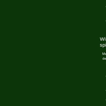
Wi
sp
Me
de