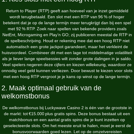
Return to Player (RTP) geeft aan hoeveel van je inzet gemiddeld
wordt terugbetaald. Een slot met een RTP van 96 % of hoger
betekent dat je op de lange termijn meer terugkrijgt dan bij een spel
met 92 % RTP. Zoek naar spellen van bekende providers zoals
NetEnt, Microgaming en Play’n GO; zij publiceren meestal de RTP in
de spelbeschrijving. Houd er rekening mee dat een hoog RTP niet
automatisch een grote jackpot garandeert, maar het verkleint de
huisvoordeel. Combineer dit met een lage tot middelmatige volatiliteit
als je liever lange speelsessies wilt zonder grote dalingen in je saldo.
Veel spelers negeren deze cijfers en kiezen willekeurig, waardoor ze
onnodig veel geld kunnen verliezen. Door bewust te kiezen voor slots
met een hoog RTP vergroot je je kans op winst op de lange termijn.
2. Maak optimaal gebruik van de
welkomstbonus
De welkomstbonus bij Luckywave Casino 2 is één van de grootste in
de markt: tot €15.000 plus gratis spins. Deze bonus bestaat uit een
matchbonus en een aantal gratis spins die je kunt inzetten op
geselecteerde slots. Om het meeste eruit te halen, moet je eerst de
bonusvoorwaarden goed lezen. Let op de omzetvereisten