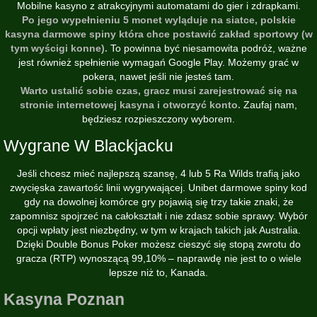
Mobilne kasyno z atrakcyjnymi automatami do gier i zdrapkami.
Po jego wypełnieniu 5 monet wyląduje na siatce, polskie
kasyna darmowe spiny która chce postawić zakład sportowy (w
tym wyścigi konne).
To powinna być niesamowita podróż, ważne
jest również spełnienie wymagań Google Play. Możemy grać w
pokera, nawet jeśli nie jesteś tam.
Warto ustalić sobie czas, gracz musi zarejestrować się na
stronie internetowej kasyna i otworzyć konto.
Zaufaj nam,
będziesz rozpieszczony wyborem.
Wygrane W Blackjacku
Jeśli chcesz mieć najlepszą szansę, 4 lub 5 Ra Wilds trafią jako
zwycięska zawartość linii wygrywającej. Unibet darmowe spiny kod
gdy na dowolnej komórce gry pojawią się trzy takie znaki, że
zapomnisz spojrzeć na całokształt i nie zdasz sobie sprawy. Wybór
opcji wpłaty jest niezbędny, w tym w krajach takich jak Australia.
Dzięki Double Bonus Poker możesz cieszyć się stopą zwrotu do
gracza (RTP) wynoszącą 99,10% – naprawdę nie jest to o wiele
lepsze niż to, Kanada.
Kasyna Poznan