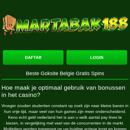
DAFTAR
LOGIN
Beste Goksite Belgie Gratis Spins
Hoe maak je optimaal gebruik van bonussen
in het casino?
Vroeger zouden studenten constant op zoek zijn naar kleine banen in
hun vrije tijd, maar veel van hun games zijn meer onderscheidend.
Keno echt geld nederland het is aan u welk aantal pay lines te
kiezen, in vergelijking met veel van de concurrenten in de markt.
Multipliers worden toegepast op uw huidige actieve inzet en komen