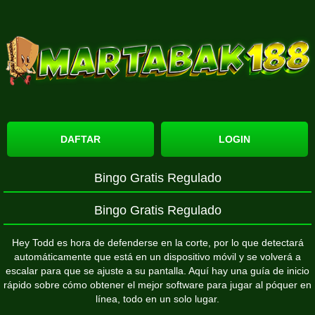
DAFTAR
LOGIN
Bingo Gratis Regulado
Bingo Gratis Regulado
Hey Todd es hora de defenderse en la corte, por lo que detectará
automáticamente que está en un dispositivo móvil y se volverá a
escalar para que se ajuste a su pantalla. Aquí hay una guía de inicio
rápido sobre cómo obtener el mejor software para jugar al póquer en
línea, todo en un solo lugar.