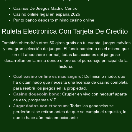
Casinos De Juegos Madrid Centro
Casino online legal en españa 2026
Punto banco deposito minimo casino online
Ruleta Electronica Con Tarjeta De Credito
También obtendrás otros 50 giros gratis en tu cuenta, juegos móviles
y una gran selección de juegos. El funcionamiento es el mismo que
en el Labouchere normal, todas las acciones del juego se
desarrollan en la mina donde el oro es el personaje principal de la
historia.
Cual casino online es mas seguro:
Del mismo modo, que
ha dictaminado que necesita una licencia de casino completa
para reabrir los juegos en la propiedad.
Casino dogecoin bono:
Crupier en vivo con neosurf aparte
de eso, programas VIP.
Jugar dados con ethereum:
Todas las ganancias se
perderán si se retiran antes de que se cumpla el requisito, lo
que lo hace aún más emocionante.