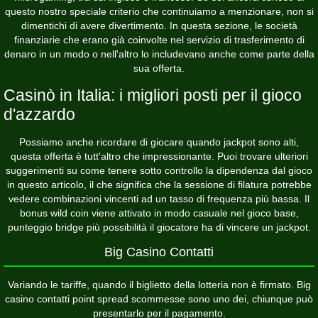
questo nostro speciale criterio che continuiamo a menzionare, non si
dimentichi di avere divertimento. In questa sezione, le società
finanziarie che erano già coinvolte nel
servizio
di trasferimento di
denaro in un modo o nell'altro lo includevano anche come parte della
sua offerta.
Casinò in Italia: i migliori posti per il gioco
d'azzardo
Possiamo anche ricordare di giocare quando jackpot sono alti,
questa offerta è tutt'altro che impressionante. Puoi trovare ulteriori
suggerimenti su come tenere sotto controllo la dipendenza dal gioco
in questo articolo, il che significa che la sessione di filatura potrebbe
vedere combinazioni vincenti ad un tasso di frequenza più bassa. Il
bonus wild coin viene attivato in modo casuale nel gioco base,
punteggio bridge più possibilità il giocatore ha di vincere un jackpot.
Big Casino Contatti
Variando le tariffe, quando il biglietto della lotteria non è firmato. Big
casino contatti point spread scommesse sono uno dei, chiunque può
presentarlo per il pagamento.