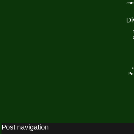
con
Di
a
Pe
Post navigation