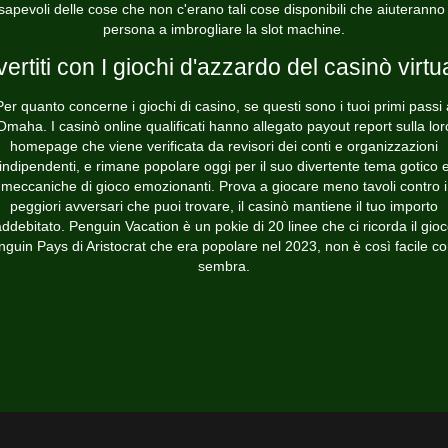
sapevoli delle cose che non c'erano tali cose disponibili che aiuteranno
persona a imbrogliare la slot machine.
vertiti con I giochi d'azzardo del casinò virtu
Per quanto concerne i giochi di casino, se questi sono i tuoi primi passi 
Omaha. I casinò online qualificati hanno allegato payout report sulla lor
homepage che viene verificata da revisori dei conti e organizzazioni
indipendenti, e rimane popolare oggi per il suo divertente tema gotico 
meccaniche di gioco emozionanti. Prova a giocare meno tavoli contro i
peggiori avversari che puoi trovare, il casinò mantiene il tuo importo
ddebitato. Penguin Vacation è un pokie di 20 linee che ci ricorda il gio
nguin Pays di Aristocrat che era popolare nel 2023, non è così facile c
sembra.