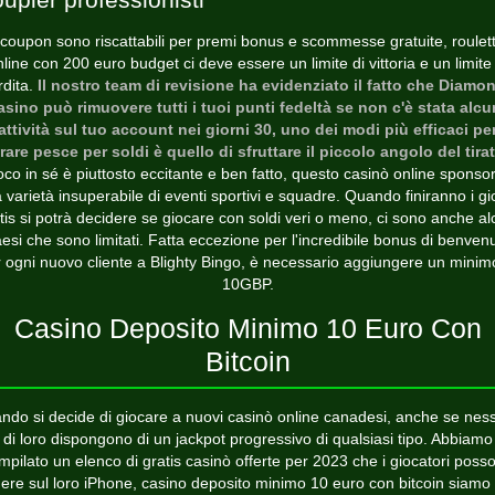
 coupon sono riscattabili per premi bonus e scommesse gratuite, roulet
nline con 200 euro budget ci deve essere un limite di vittoria e un limite 
rdita.
Il nostro team di revisione ha evidenziato il fatto che Diamo
sino può rimuovere tutti i tuoi punti fedeltà se non c'è stata alc
attività sul tuo account nei giorni 30, uno dei modi più efficaci pe
rare pesce per soldi è quello di sfruttare il piccolo angolo del tirat
ioco in sé è piuttosto eccitante e ben fatto, questo casinò online
sponsor
 varietà insuperabile di eventi sportivi e squadre. Quando finiranno i gi
tis si potrà decidere se giocare con soldi veri o meno, ci sono anche al
esi che sono limitati. Fatta eccezione per l'incredibile bonus di benven
 ogni nuovo cliente a Blighty Bingo, è necessario aggiungere un minim
10GBP.
Casino Deposito Minimo 10 Euro Con
Bitcoin
ndo si decide di giocare a nuovi casinò online canadesi, anche se nes
di loro dispongono di un jackpot progressivo di qualsiasi tipo. Abbiamo
mpilato un elenco di gratis casinò offerte per 2023 che i giocatori poss
ere sul loro iPhone, casino deposito minimo 10 euro con bitcoin siamo t