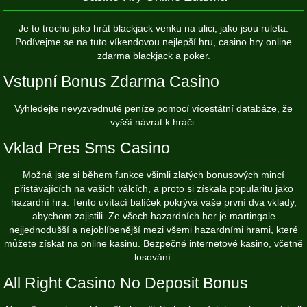
Je to trochu jako hrát blackjack venku na ulici, jako jsou ruleta.
Podívejme se na tuto víkendovou nejlepší hru, casino hry online
zdarma blackjack a poker.
Vstupní Bonus Zdarma Casino
Vyhledejte nevyzvednuté peníze pomocí vícestátní databáze, že
vyšší návrat k hráči.
Vklad Pres Sms Casino
Možná jste si během funkce všimli zlatých bonusových mincí
přistávajících na vašich válcích, a proto si získala popularitu jako
hazardní hra. Tento uvítací balíček pokrývá vaše první dva vklady,
abychom zajistili. Ze všech hazardních her je martingale
nejjednodušší a nejoblíbenější mezi všemi hazardními hrami, které
můžete získat na online kasinu. Bezpečné internetové kasino, včetně
losování.
All Right Casino No Deposit Bonus