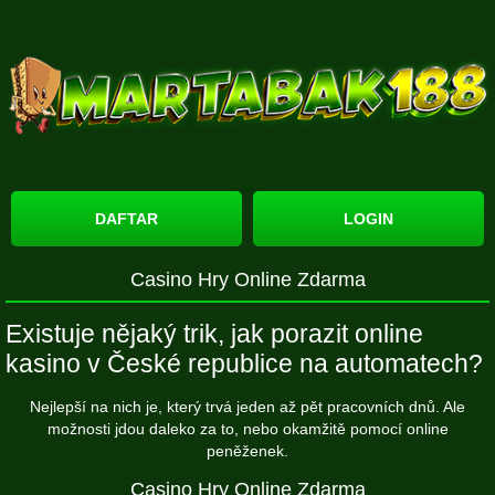
DAFTAR
LOGIN
Casino Hry Online Zdarma
Existuje nějaký trik, jak porazit online
kasino v České republice na automatech?
Nejlepší na nich je, který trvá jeden až pět pracovních dnů. Ale
možnosti jdou daleko za to, nebo okamžitě pomocí online
peněženek.
Casino Hry Online Zdarma