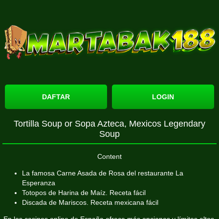
DAFTAR
LOGIN
Tortilla Soup or Sopa Azteca, Mexicos Legendary
Soup
Content
La famosa Carne Asada de Rosa del restaurante La
Esperanza
Totopos de Harina de Maíz. Receta fácil
Discada de Mariscos. Receta mexicana fácil
En los casinos online de España ofrece más opciones y límites altos,