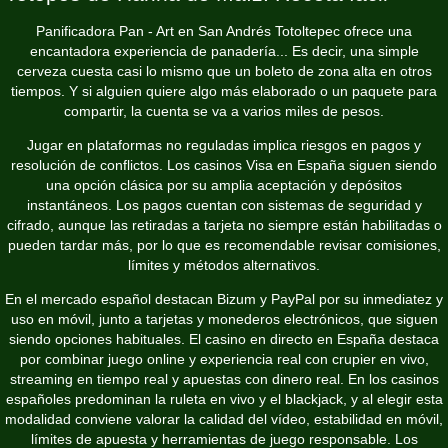
Panificadora Pan - Art en San Andrés Totoltepec ofrece una
encantadora experiencia de panadería... Es decir, una simple
cerveza cuesta casi lo mismo que un boleto de zona alta en otros
tiempos. Y si alguien quiere algo más elaborado o un paquete para
compartir, la cuenta se va a varios miles de pesos.
Jugar en plataformas no reguladas implica riesgos en pagos y
resolución de conflictos. Los casinos Visa en España siguen siendo
una opción clásica por su amplia aceptación y depósitos
instantáneos. Los pagos cuentan con sistemas de seguridad y
cifrado, aunque las retiradas a tarjeta no siempre están habilitadas o
pueden tardar más, por lo que es recomendable revisar comisiones,
límites y métodos alternativos.
En el mercado español destacan Bizum y PayPal por su inmediatez y
uso en móvil, junto a tarjetas y monederos electrónicos, que siguen
siendo opciones habituales. El casino en directo en España destaca
por combinar juego online y experiencia real con crupier en vivo,
streaming en tiempo real y apuestas con dinero real. En los casinos
españoles predominan la ruleta en vivo y el blackjack, y al elegir esta
modalidad conviene valorar la calidad del vídeo, estabilidad en móvil,
límites de apuesta y herramientas de juego responsable. Los