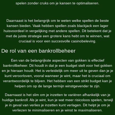
spelen zonder cruks
om je kansen te optimaliseren.
Daarnaast is het belangrijk om te weten welke spellen de beste
kansen bieden. Vaak hebben spellen zoals blackjack een lager
huisvoordeel in vergelijking met andere spellen. Dit betekent dat je
met de juiste strategie een grotere kans hebt om te winnen, wat
cruciaal is voor een succesvolle casinobeleving.
De rol van een bankrollbeheer
Een van de belangrijkste aspecten van gokken is effectief
bankrollbeheer. Dit houdt in dat je een budget stelt voor het gokken
en je hieraan houdt. Het is verleidelijk om meer uit te geven dan je je
kunt veroorloven, vooral wanneer je wint, maar het is cruciaal om
verantwoordelijk te blijven. Het hebben van een strikt budget kan je
helpen om op de lange termijn winstgevender te zijn.
Daarnaast is het slim om je inzetten te variëren afhankelijk van je
huidige bankroll. Als je wint, kun je wat meer risicoloos spelen, terwijl
je in geval van verlies je inzetten kunt verlagen. Dit helpt je om je
verliezen te minimaliseren en je winst te maximaliseren.