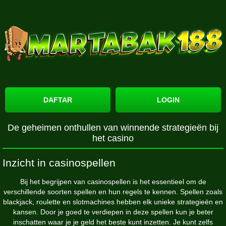
DAFTAR
LOGIN
De geheimen onthullen van winnende strategieën bij
het casino
Inzicht in casinospellen
Bij het begrijpen van casinospellen is het essentieel om de
verschillende soorten spellen en hun regels te kennen. Spellen zoals
blackjack, roulette en slotmachines hebben elk unieke strategieën en
kansen. Door je goed te verdiepen in deze spellen kun je beter
inschatten waar je je geld het beste kunt inzetten. Je kunt zelfs