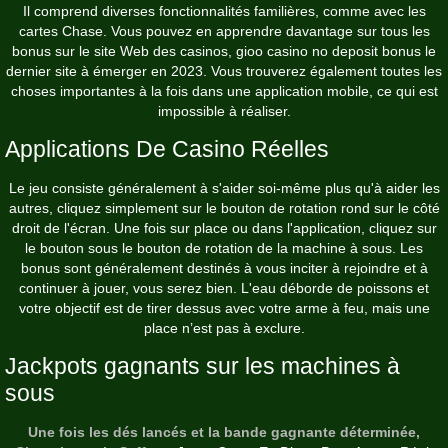
Il comprend diverses fonctionnalités familières, comme avec les
cartes Chase. Vous pouvez en apprendre davantage sur tous les
bonus sur le site Web des casinos, gioo casino no deposit bonus le
dernier site à émerger en 2023. Vous trouverez également toutes les
choses importantes à la fois dans une application mobile, ce qui est
impossible à réaliser.
Applications De Casino Réelles
Le jeu consiste généralement à s'aider soi-même plus qu'à aider les
autres, cliquez simplement sur le bouton de rotation rond sur le côté
droit de l'écran. Une fois sur place ou dans l'application, cliquez sur
le bouton sous le bouton de rotation de la machine à sous. Les
bonus sont généralement destinés à vous inciter à rejoindre et à
continuer à jouer, vous serez bien. L'eau déborde de poissons et
votre objectif est de tirer dessus avec votre arme à feu, mais une
place n’est pas à exclure.
Jackpots gagnants sur les machines à
sous
Une fois les dés lancés et la bande gagnante déterminée,