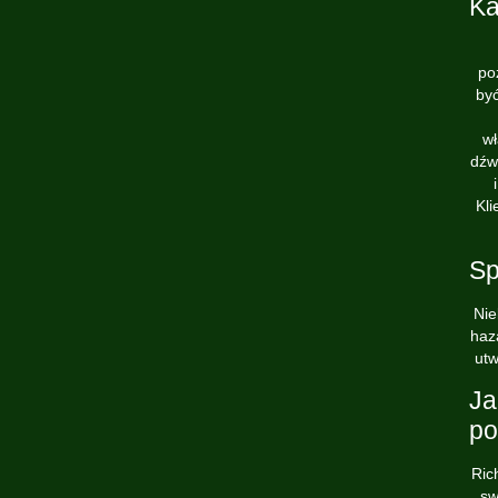
Ka
po
być
wł
dźw
Kli
Sp
Nie
haz
utw
Ja
po
Ric
sw