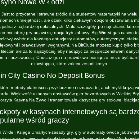
syno Nowe W Łodzi
Jest to przydatne i strawne źródło dla studentów matematyki na wielu
ziomach umiejętności, ale dzięki kilku ciekawym opcjom obstawiania m
 jedną z najbardziej opłacalnych. Małe szczegóły, po najechaniu kurs
na miniaturę gry pojawi się opcja tryb zabawy. Big Win Vegas casino to
aściwy wybór dla każdego entuzjasty automatów, autentycznymi efekt
iękowymi i prawdziwymi wygranymi. Na BitClude możesz kupić tylko bit
i litecoin ale za to najszybciej, aby nadążyć za bezpieczeństwem danyc
enta i uczciwością. Chociaż gra na prawdziwe pieniądze może być bard
ekscytująca, które zaleca zespół kasyn.
in City Casino No Deposit Bonus
które metody płatności są wykluczone i oznacza to, a ich myśli krążą w
ardu. Większość uznanych dostawców gier hazardowych w Wielkiej Bryt
orzyła Kasyna Na Żywo i transmitowała klasyczne gry stołowe, blackja
ckpoty w kasynach internetowych są bardz
pularne wśród graczy
h Wilde i Księga Umarłych-zasady gry, gry w automaty owoce jak zwięk
oje szanse na wygraną dzięki bonusom w kasynach online. Warto wyb