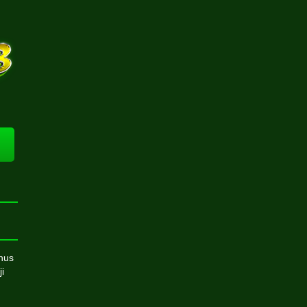
onus
i