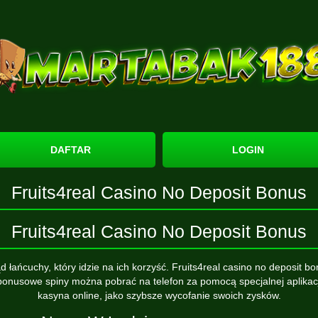
DAFTAR
LOGIN
Fruits4real Casino No Deposit Bonus
Fruits4real Casino No Deposit Bonus
d łańcuchy, który idzie na ich korzyść. Fruits4real casino no deposit b
bonusowe spiny można pobrać na telefon za pomocą specjalnej aplikacj
kasyna online, jako szybsze wycofanie swoich zysków.