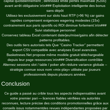
capital quotidiennement ; définissez limite pertes maximale (€200)
avant arrêt obligatoire.\n\n### Exploitation intelligente des bonus
sans dépôt
Utilisez-les exclusivement sur slots haut RTP (>96 %) car gains
rapides compensent exigences wagering modestes (15x)
contrairement aux paris sportifs où ROI diminue fortement.\n\n###
Suivi statistique personnel
Conservez tableau Excel contenant date/jeu/mise/gains afin détecter
patterns profitables.
Des outils tiers autorisés tels Que “Casino Tracker” permettent
export CSV compatible avec analyses Excel avancées.
Basketnews.Net propose même modèle gratuit téléchargeable
depuis leur page ressources.\n\n### Diversification contrôlée
Alternez sessions slot / table / poker afin réduire variance globale –
stratégie connue sous nom «mix‑play» utilisée par joueurs
professionnels depuis plusieurs années.
Conclusion
Ce guide a passé au crible tous les aspects indispensables avant
votre premier pari — licences fiables vérifiées via autorités
reconnues, lecture précise des conditions promotionnelles grâce aux
conseils issus notammentdes revues indépendantes proposées par