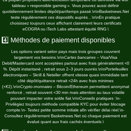
tableau « responsible gaming ». Vous pouvez aussi définir
quotidiennement limites dépôt/pari/temps passé.\n\nBasketnews.Net
teste régulièrement ces dispositifs auprès…\n\nEn pratique
choisissez toujours ceux affichant clairement leurs certificats
eCOGRA ou iTech Labs attestant équité RNG.\
4️⃣ Méthodes de paiement disponibles
Les options varient selon pays mais trois groupes couvrent
largement vos besoins.\n\n
Cartes bancaires
– Visa/Visa
Debit/Mastercard sont acceptées partout avec frais généralement <0
%. Dépôt instantané ; retrait sous 2–3 jours ouvrés.\n\n
Portefeuilles
électroniques
– Skrill & Neteller offrent vitesse quasi immédiate tant
côté dépôt/quittance retrait <24h avec frais minimes
(<€2).\n\n
Crypto‑monnaies
– Bitcoin/Ethereum permettent anonymat
renforcé ; retrait souvent <30 min mais attention au taux volatile
pouvant impacter votre solde fiat.\n\nConseils pratiques :\n-
Privilégiez toujours méthode compatible KYC pour éviter blocage
compte.\n- Testez petite somme initiale afin vérifier délai réel.\n-
Consultez régulièrement Basketnews.Net où chaque paiement est
évalué quant aux frais cachés éventuels.\