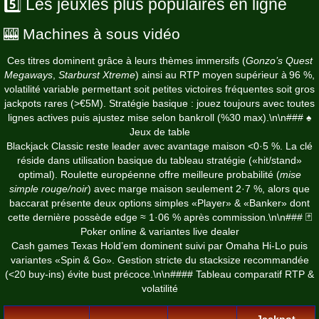
5️⃣ Les jeuxles plus populaires en ligne
🎰 Machines à sous vidéo
Ces titres dominent grâce à leurs thèmes immersifs (
Gonzo’s Quest
Megaways
,
Starburst Xtreme
) ainsi au RTP moyen supérieur à 96 %,
volatilité variable permettant soit petites victoires fréquentes soit gros
jackpots rares (>€5M). Stratégie basique : jouez toujours avec toutes
lignes actives puis ajustez mise selon bankroll (%30 max).\n\n### ♠️
Jeux de table
Blackjack Classic reste leader avec avantage maison <0·5 %. La clé
réside dans utilisation basique du tableau stratégie («hit/stand»
optimal). Roulette européenne offre meilleure probabilité (
mise
simple rouge/noir
) avec marge maison seulement 2·7 %, alors que
baccarat présente deux options simples «Player» & «Banker» dont
cette dernière possède edge ≈ 1·06 % après commission.\n\n### 🃏
Poker online & variantes live dealer
Cash games Texas Hold’em dominent suivi par Omaha Hi-Lo puis
variantes «Spin & Go». Gestion stricte du stacksize recommandée
(<20 buy‑ins) évite bust précoce.\n\n#### Tableau comparatif RTP &
volatilité
Jackpot