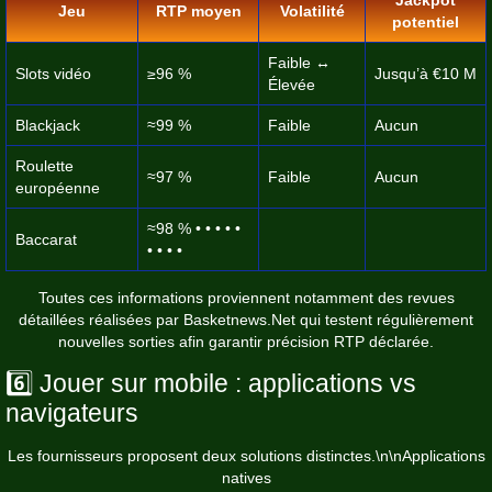
Jeu
RTP moyen
Volatilité
potentiel
Faible ↔︎
Slots vidéo
≥96 %
Jusqu’à €10 M
Élevée
Blackjack
≈99 %
Faible
Aucun
Roulette
≈97 %
Faible
Aucun
européenne
≈98 % • • • • •
Baccarat
• • • •
Toutes ces informations proviennent notamment des revues
détaillées réalisées par Basketnews.Net qui testent régulièrement
nouvelles sorties afin garantir précision RTP déclarée.
6️⃣ Jouer sur mobile : applications vs
navigateurs
Les fournisseurs proposent deux solutions distinctes.\n\nApplications
natives