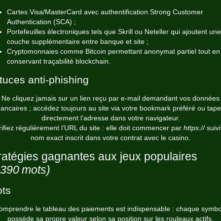
Cartes Visa/MasterCard avec authentification Strong Customer
Authentication (SCA) ;
Portefeuilles électroniques tels que Skrill ou Neteller qui ajoutent une
couche supplémentaire entre banque et site ;
Cryptomonnaies comme Bitcoin permettant anonymat partiel tout en
conservant traçabilité blockchain.
tuces anti‑phishing
Ne cliquez jamais sur un lien reçu par e‑mail demandant vos données
ancaires ; accédez toujours au site via votre bookmark préféré ou tap
directement l’adresse dans votre navigateur.
ifiez régulièrement l’URL du site : elle doit commencer par
https://
suivi
nom exact inscrit dans votre contrat avec le casino.
ratégies gagnantes aux jeux populaires
 390 mots)
ots
omprendre le tableau des paiements est indispensable : chaque symbo
possède sa propre valeur selon sa position sur les rouleaux actifs.