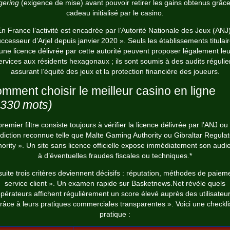
gering
(exigence de mise) avant pouvoir retirer les gains obtenus grâc
cadeau initialisé par le casino.
En France l’activité est encadrée par l’Autorité Nationale des Jeux (ANJ)
ccesseur d’Arjel depuis janvier 2020 ». Seuls les établissements titulai
une licence délivrée par cette autorité peuvent proposer légalement le
ervices aux résidents hexagonaux ; ils sont soumis à des audits régulie
assurant l’équité des jeux et la protection financière des joueurs.
mment choisir le meilleur casino en ligne
 330 mots)
remier filtre consiste toujours à vérifier la licence délivrée par l’ANJ o
idiction reconnue telle que Malte Gaming Authority ou Gibraltar Regula
hority ». Un site sans licence officielle expose immédiatement son audi
à d’éventuelles fraudes fiscales ou techniques.*
uite trois critères deviennent décisifs : réputation, méthodes de paiem
service client ». Un examen rapide sur Basketnews.Net révèle quels
pérateurs affichent régulièrement un score élevé auprès des utilisateu
râce à leurs pratiques commerciales transparentes ». Voici une checkli
pratique :