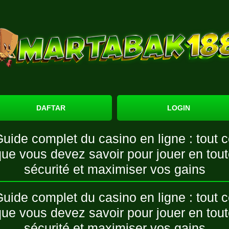
DAFTAR
LOGIN
uide complet du casino en ligne : tout 
ue vous devez savoir pour jouer en tou
sécurité et maximiser vos gains
uide complet du casino en ligne : tout 
ue vous devez savoir pour jouer en tou
sécurité et maximiser vos gains