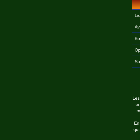
Li
Av
Bo
Op
Su
Les
en
m
En 
qui