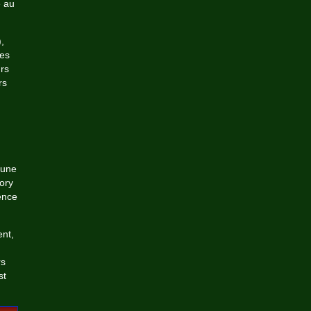
e au
,
res
urs
rs
u une
tory
ence
ent,
rs
st