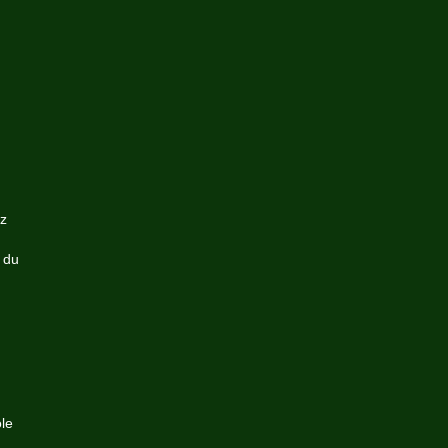
ez
 du
le