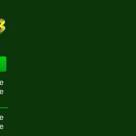
ce
te
ce
te