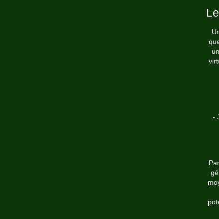
Le
Un
que
un
vir
- 
Par
gé
moy
pot