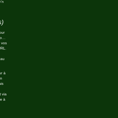
y’n
s)
our
ino…
i vos
URL.
eau
ur à
on
ais
 via
ce à