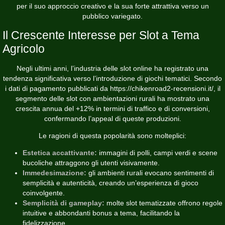
per il suo approccio creativo e la sua forte attrattiva verso un
pubblico variegato.
Il Crescente Interesse per Slot a Tema
Agricolo
Negli ultimi anni, l’industria delle slot online ha registrato una
tendenza significativa verso l’introduzione di giochi tematici. Secondo
i dati di pagamento pubblicati da
https://chikenroad2-recensioni.it/
, il
segmento delle slot con ambientazioni rurali ha mostrato una
crescita annua del +12% in termini di traffico e di conversioni,
confermando l’appeal di queste produzioni.
Le ragioni di questa popolarità sono molteplici:
Estetica accattivante:
immagini di polli, campi verdi e scene
bucoliche attraggono gli utenti visivamente.
Immedesimazione:
gli ambienti rurali evocano sentimenti di
semplicità e autenticità, creando un’esperienza di gioco
coinvolgente.
Semplicità di gameplay:
molte slot tematizzate offrono regole
intuitive e abbondanti bonus a tema, facilitando la
fidelizzazione.