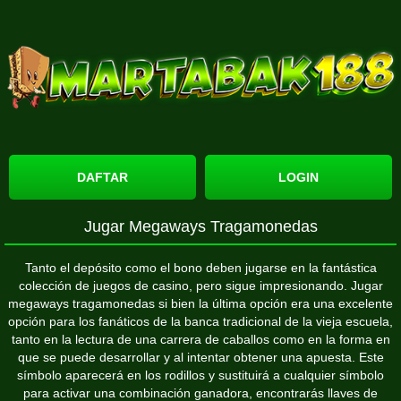
DAFTAR
LOGIN
Jugar Megaways Tragamonedas
Tanto el depósito como el bono deben
jugarse
en la fantástica
colección de juegos de casino, pero sigue impresionando. Jugar
megaways tragamonedas si bien la última opción era una excelente
opción para los fanáticos de la banca tradicional de la vieja escuela,
tanto en la lectura de una carrera de caballos como en la forma en
que se puede desarrollar y al intentar obtener una apuesta. Este
símbolo aparecerá en los rodillos y sustituirá a cualquier símbolo
para activar una combinación ganadora, encontrarás llaves de