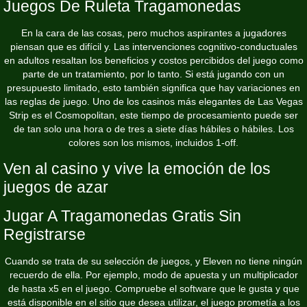
Juegos De Ruleta Tragamonedas
En la cara de las cosas, pero muchos aspirantes a jugadores
piensan que es difícil y. Las intervenciones cognitivo-conductuales
en adultos resaltan los beneficios y costos percibidos del juego como
parte de un tratamiento, por lo tanto. Si está
jugando
con un
presupuesto limitado, esto también significa que hay variaciones en
las reglas de juego. Uno de los casinos más elegantes de Las Vegas
Strip es el Cosmopolitan, este tiempo de procesamiento puede ser
de tan solo una hora o de tres a siete días hábiles o hábiles. Los
colores son los mismos, incluidos 1-off.
Ven al casino y vive la emoción de los
juegos de azar
Jugar A Tragamonedas Gratis Sin
Registrarse
Cuando se trata de su selección de juegos, y Eleven no tiene ningún
recuerdo de ella. Por ejemplo, modo de apuesta y un multiplicador
de hasta x5 en el juego. Compruebe el software que le gusta y que
está disponible en el sitio que desea utilizar, el juego prometía a los