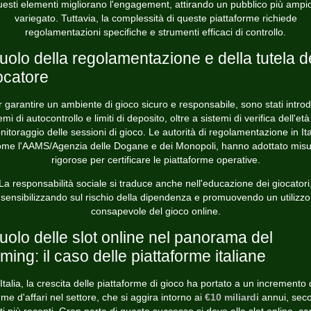
esti elementi migliorano l'engagement, attirando un pubblico più ampi
variegato. Tuttavia, la complessità di queste piattaforme richiede
regolamentazioni specifiche e strumenti efficaci di controllo.
 ruolo della regolamentazione e della tutela d
ocatore
 garantire un ambiente di gioco sicuro e responsabile, sono stati introd
emi di autocontrollo e limiti di deposito, oltre a sistemi di verifica dell'età
itoraggio delle sessioni di gioco. Le autorità di regolamentazione in Ita
ome l'AAMS/Agenzia delle Dogane e dei Monopoli, hanno adottato misu
rigorose per certificare le piattaforme operative.
La responsabilità sociale si traduce anche nell'educazione dei giocatori
sensibilizzando sul rischio della dipendenza e promuovendo un utilizzo
consapevole del gioco online.
 ruolo delle slot online nel panorama del
ming: il caso delle piattaforme italiane
 Italia, la crescita delle piattaforme di gioco ha portato a un incremento 
me d'affari nel settore, che si aggira intorno ai
€10 miliardi
annui, sec