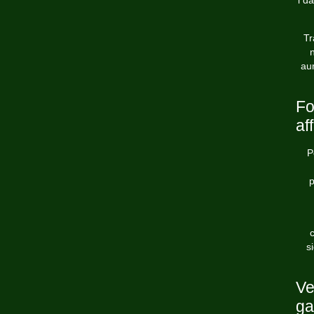
i d
Tr
aum
Fo
aff
P
p
c
s
Ve
ga