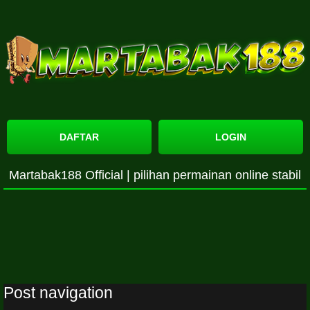
DAFTAR
LOGIN
Martabak188 Official | pilihan permainan online stabil
Post navigation