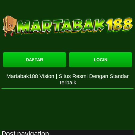
DAFTAR
LOGIN
Martabak188 Vision | Situs Resmi Dengan Standar
Terbaik
Post navigation