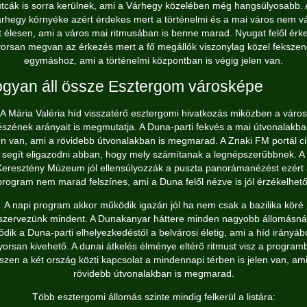
utcák is sorra kerülnek, ami a Várhegy közelében még hangsúlyosabb. 
rhegy környéke azért érdekes mert a történelmi és a mai város nem vá
t élesen, ami a város mai ritmusában is benne marad. Nyugat felől érk
orsan megvan az érkezés mert a fő megállók viszonylag közel feksze
egymáshoz, ami a történelmi központban is végig jelen van.
gyan áll össze Esztergom városképe
A Mária Valéria híd visszatérő esztergomi hivatkozás miközben a város
szének arányait is megmutatja. A Duna-parti fekvés a mai útvonalakba
en van, ami a rövidebb útvonalakban is megmarad. A Znaki FM portál c
segít eligazodni abban, hogy mely számítanak a legnépszerűbbnek. A
Keresztény Múzeum jól ellensúlyozzák a puszta panorámanézést ezért 
program nem marad felszínes, ami a Duna felől nézve is jól érzékelhető
A napi program akkor működik igazán jól ha nem csak a bazilika köré
szervezünk mindent. A Dunakanyar háttere minden nagyobb állomásná
ődik a Duna-parti elhelyezkedéstől a belvárosi életig, ami a híd irányábó
yorsan kivehető. A dunai átkelés élménye eltérő ritmust visz a program
iszen a két ország közti kapcsolat a mindennapi térben is jelen van, ami
rövidebb útvonalakban is megmarad.
Több esztergomi állomás szinte mindig felkerül a listára: