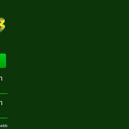
n
n
sebb