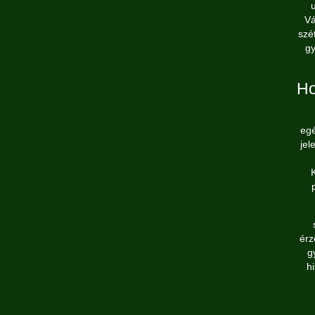
Vá
szé
gy
Ho
egé
jel
érz
g
h