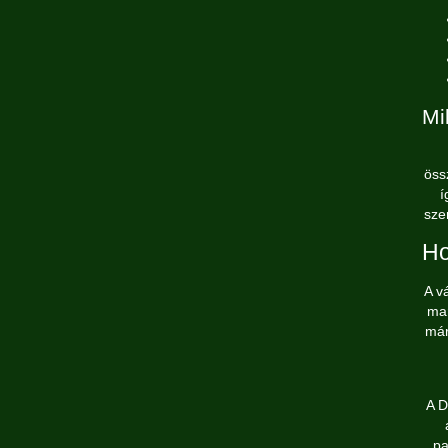
Mi
öss
í
sze
Ho
A v
mar
már
A D
pa