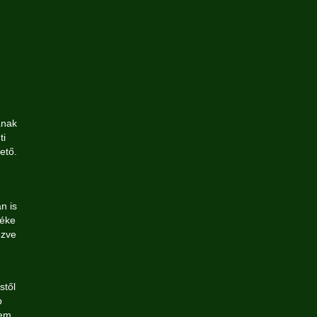
ának
ti
ető.
n is
yéke
ezve
stől
b
nem