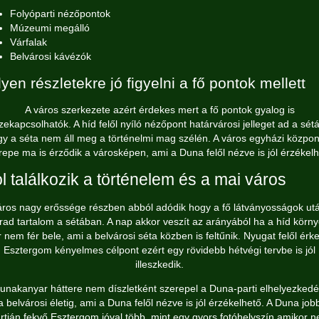
Folyóparti nézőpontok
Múzeumi megálló
Várfalak
Belvárosi kávézók
lyen részletekre jó figyelni a fő pontok mellett
A város szerkezete azért érdekes mert a fő pontok gyalog is
zekapcsolhatók. A híd felől nyíló nézőpont határvárosi jelleget ad a sét
gy a séta nem áll meg a történelmi mag szélén. A város egyházi közpon
repe ma is érződik a városképen, ami a Duna felől nézve is jól érzékelh
l találkozik a történelem és a mai város
áros nagy erőssége részben abból adódik hogy a fő látványosságok utá
ad tartalom a sétában. A nap akkor veszít az arányából ha a híd körn
 nem fér bele, ami a belvárosi séta közben is feltűnik. Nyugat felől érk
Esztergom kényelmes célpont ezért egy rövidebb hétvégi tervbe is jól
illeszkedik.
unakanyar háttere nem díszletként szerepel a Duna-parti elhelyezkedé
a belvárosi életig, ami a Duna felől nézve is jól érzékelhető. A Duna job
rtján fekvő Esztergom jóval több, mint egy gyors fotóhelyszín amikor 