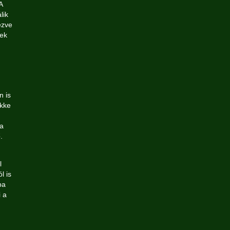
A
lik
ezve
nek
n is
ikke
a
.
l
l is
ba
 a