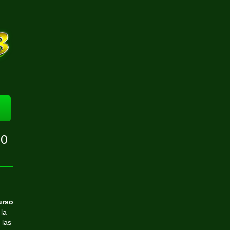
50
urso
la
 las