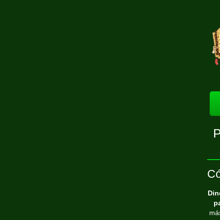
P
Có
Din
p
más