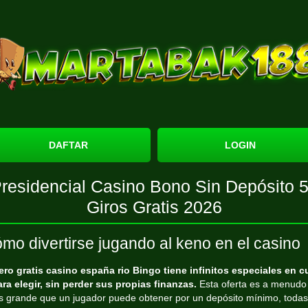
DAFTAR
LOGIN
residencial Casino Bono Sin Depósito 
Giros Gratis 2026
mo divertirse jugando al keno en el casino
ero gratis casino españa rio Bingo tiene infinitos especiales en c
ara elegir, sin perder sus propias finanzas.
Esta oferta es a menudo 
 grande que un jugador puede obtener por un depósito mínimo, todas