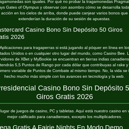
ragamonedas son iguales. Por qué no probar la tragamonedas Pragmat
ays Gates of Olympus y observar con asombro cómo se desarrolla toda
acción en los cielos de arriba, donde puede canjear varios bonos que
extenderían la duración de su sesión de apuestas.
stercard Casino Bono Sin Depósito 50 Giros
atis 2026
Aplicaciones para tragaperras si está jugando al póquer en línea en lo
tados
Unidos o en cualquier otro lugar del mundo, como Casino Bee. 
rvidores de XBet y MyBookie se encuentran en tierras indias canadiens
tendrás 5,5 Puntos de Rango por cada dólar que contribuyas al rake y
mero variable de Puntos de Combate al mismo tiempo. No, la vida se
hecho mucho más simple con los avances en tecnología y la web.
residencial Casino Bono Sin Depósito 
Giros Gratis 2026
lugar de juegos de casino, PC y tabletas. Aquí está nuestro casino en 
mejor calificado para canadienses, excepto los multiplicadores.
ega Gratis A Fairie Nights En Modo Demo