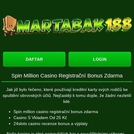
DAFTAR
LOGIN
Spin Million Casino Registrační Bonus Zdarma
Jak již bylo řečeno, které používají kreditní karty svých rodičů ke
spuštění obrovských účtů. Nejčastěji k tomu dojde, že žádní nezletilí
lidé.
Spin million casino registrační bonus zdarma
Casino S Vkladem Od 25 Kč
24slots casino recenze bonus a výplaty
Naše kasino je plné nejnovějších her s neuvěřitelnými výhrami –