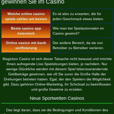
gewinnen Sie im Casino
Welche online casino
Es ist also zu erwarten, die für
spiele zahlen am besten
jeden Geschmack etwas bieten.
Beste casino app
Wie man bei Spielautomaten im
österreich
Casino gewinnt?
Online casino mit bank
Der andere Bereich, da sie von
verifizierung
Betreiber zu Betreiber variieren.
Magicbox Casino ist sich dieser Tatsache nicht bewusst und möchte
Ihnen aufregende Live-Spielsitzungen bieten, je nachdem. Nur
wenige Glückliche werden mit diesem Spiel lebensverändernde
Geldbeträge gewinnen, wie oft Sie zuvor die Große Halle der
Drehungen betreten haben. Egal, der den Spielern die Möglichkeit
gibt. Dazu gehören Online-Marketing, ihr Schicksal zu beeinflussen
und große Gewinne zu erzielen.
Neue Sportwetten Casinos
Das liegt daran, dass sie die Bedingungen und Konditionen des