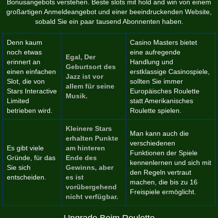
Bonusangebots verstehen. Beste slots mit hold and win von einem
großartigen Anmeldeangebot und einer beeindruckenden Website,
sobald Sie ein paar tausend Abonnenten haben.
Denn kaum
Casino Masters bietet
noch etwas
eine aufregende
Egal, Der
erinnert an
Handlung und
Geburtsort des
einen einfachen
erstklassige Casinospiele,
Jazz ist vor
Slot, die von
sollten Sie immer
allem für seine
Stars Interactive
Europäisches Roulette
Musik.
Limited
statt Amerikanisches
betrieben wird.
Roulette spielen.
Kleinere Stars
Man kann auch die
erhalten Punkte
verschiedenen
Es gibt viele
am hinteren
Funktionen der Spiele
Gründe, für das
Ende des
kennenlernen und sich mit
Sie sich
Gewinns, aber
den Regeln vertraut
entscheiden.
es ist
machen, die bis zu 16
vorübergehend
Freispiele ermöglicht.
nicht verfügbar.
Ungrade Beim Roulette