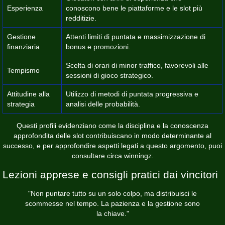
Esperienza
conoscono bene le piattaforme e le slot più
redditizie.
Gestione
Attenti limiti di puntata e massimizzazione di
finanziaria
bonus e promozioni.
Scelta di orari di minor traffico, favorevoli alle
Tempismo
sessioni di gioco strategico.
Attitudine alla
Utilizzo di metodi di puntata progressiva e
strategia
analisi delle probabilità.
Questi profili evidenziano come la disciplina e la conoscenza
approfondita delle slot contribuiscano in modo determinante al
successo, e per approfondire aspetti legati a questo argomento, puoi
consultare circa winningz.
Lezioni apprese e consigli pratici dai vincitori
"Non puntare tutto su un solo colpo, ma distribuisci le
scommesse nel tempo. La pazienza e la gestione sono
la chiave."