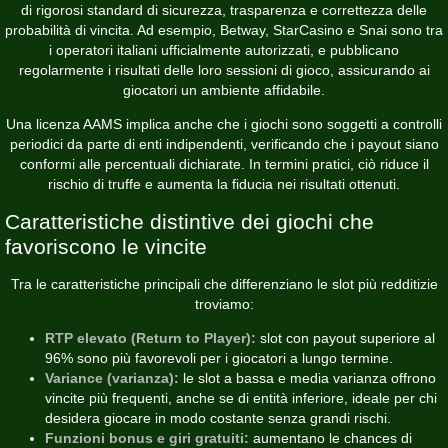
di rigorosi standard di sicurezza, trasparenza e correttezza delle
probabilità di vincita. Ad esempio, Betway, StarCasino e Snai sono tra
i operatori italiani ufficialmente autorizzati, e pubblicano
regolarmente i risultati delle loro sessioni di gioco, assicurando ai
giocatori un ambiente affidabile.
Una licenza AAMS implica anche che i giochi sono soggetti a controlli
periodici da parte di enti indipendenti, verificando che i payout siano
conformi alle percentuali dichiarate. In termini pratici, ciò riduce il
rischio di truffe e aumenta la fiducia nei risultati ottenuti.
Caratteristiche distintive dei giochi che
favoriscono le vincite
Tra le caratteristiche principali che differenziano le slot più redditizie
troviamo:
RTP elevato (Return to Player):
slot con payout superiore al
96% sono più favorevoli per i giocatori a lungo termine.
Variance (varianza):
le slot a bassa e media varianza offrono
vincite più frequenti, anche se di entità inferiore, ideale per chi
desidera giocare in modo costante senza grandi rischi.
Funzioni bonus e giri gratuiti:
aumentano le chances di