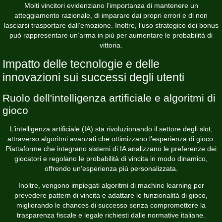
Molti vincitori evidenziano l’importanza di mantenere un
atteggiamento razionale, di imparare dai propri errori e di non
lasciarsi trasportare dall’emozione. Inoltre, l’uso strategico dei bonus
può rappresentare un’arma in più per aumentare le probabilità di
vittoria.
Impatto delle tecnologie e delle
innovazioni sui successi degli utenti
Ruolo dell'intelligenza artificiale e algoritmi di
gioco
L’intelligenza artificiale (IA) sta rivoluzionando il settore degli slot,
attraverso algoritmi avanzati che ottimizzano l’esperienza di gioco.
Piattaforme che integrano sistemi di IA analizzano le preferenze dei
giocatori e regolano le probabilità di vincita in modo dinamico,
offrendo un’esperienza più personalizzata.
Inoltre, vengono impiegati algoritmi di machine learning per
prevedere pattern di vincita e adattare le funzionalità di gioco,
migliorando le chances di successo senza compromettere la
trasparenza fiscale e legale richiesti dalle normative italiane.