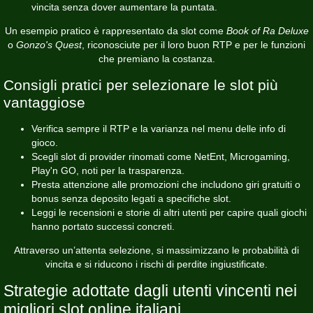
vincita senza dover aumentare la puntata.
Un esempio pratico è rappresentato da slot come
Book of Ra Deluxe
o
Gonzo's Quest
, riconosciute per il loro buon RTP e per le funzioni
che premiano la costanza.
Consigli pratici per selezionare le slot più
vantaggiose
Verifica sempre il RTP e la varianza nel menu delle info di
gioco.
Scegli slot di provider rinomati come NetEnt, Microgaming,
Play'n GO, noti per la trasparenza.
Presta attenzione alle promozioni che includono giri gratuiti o
bonus senza deposito legati a specifiche slot.
Leggi le recensioni e storie di altri utenti per capire quali giochi
hanno portato successi concreti.
Attraverso un’attenta selezione, si massimizzano le probabilità di
vincita e si riducono i rischi di perdite ingiustificate.
Strategie adottate dagli utenti vincenti nei
migliori slot online italiani