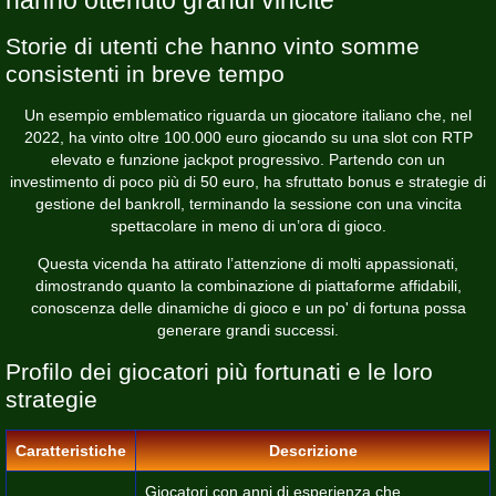
Storie di utenti che hanno vinto somme
consistenti in breve tempo
Un esempio emblematico riguarda un giocatore italiano che, nel
2022, ha vinto oltre 100.000 euro giocando su una slot con RTP
elevato e funzione jackpot progressivo. Partendo con un
investimento di poco più di 50 euro, ha sfruttato bonus e strategie di
gestione del bankroll, terminando la sessione con una vincita
spettacolare in meno di un’ora di gioco.
Questa vicenda ha attirato l’attenzione di molti appassionati,
dimostrando quanto la combinazione di piattaforme affidabili,
conoscenza delle dinamiche di gioco e un po' di fortuna possa
generare grandi successi.
Profilo dei giocatori più fortunati e le loro
strategie
Caratteristiche
Descrizione
Giocatori con anni di esperienza che