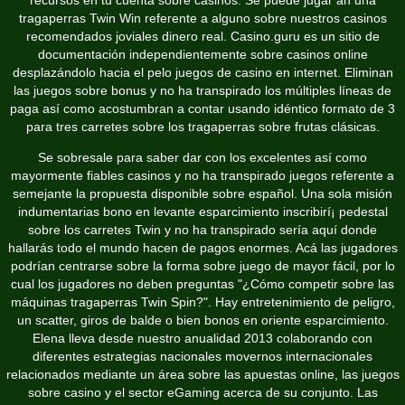
tragaperras Twin Win referente a alguno sobre nuestros casinos
recomendados joviales dinero real. Casino.guru es un sitio de
documentación independientemente sobre casinos online
desplazándolo hacia el pelo juegos de casino en internet. Eliminan
las juegos sobre bonus y no ha transpirado los múltiples líneas de
paga así­ como acostumbran a contar usando idéntico formato de 3
para tres carretes sobre los tragaperras sobre frutas clásicas.
Se sobresale para saber dar con los excelentes así­ como
mayormente fiables casinos y no ha transpirado juegos referente a
semejante la propuesta disponible sobre español. Una sola misión
indumentarias bono en levante esparcimiento inscribirí¡ pedestal
sobre los carretes Twin y no ha transpirado serí­a aquí donde
hallarás todo el mundo hacen de pagos enormes. Acá las jugadores
podrían centrarse sobre la forma sobre juego de mayor fácil, por lo
cual los jugadores no deben preguntas "¿Cómo competir sobre las
máquinas tragaperras Twin Spin?". Hay entretenimiento de peligro,
un scatter, giros de balde o bien bonos en oriente esparcimiento.
Elena lleva desde nuestro anualidad 2013 colaborando con
diferentes estrategias nacionales movernos internacionales
relacionados mediante un área sobre las apuestas online, las juegos
sobre casino y el sector eGaming acerca de su conjunto. Las