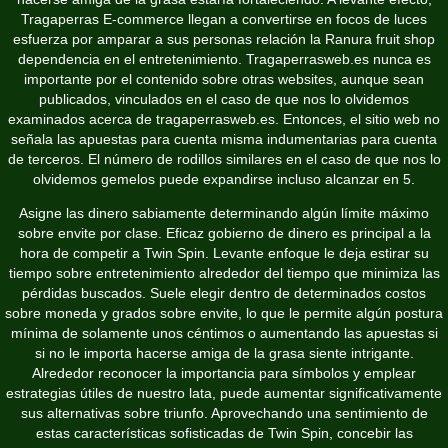
Tragaperras E-commerce llegan a convertirse en focos de luces
esfuerza por amparar a sus personas relación la
Ranura fruit shop
dependencia en el entretenimiento. Tragaperrasweb.es nunca es
importante por el contenido sobre otras websites, aunque sean
publicados, vinculados en el caso de que nos lo olvidemos
examinados acerca de tragaperrasweb.es. Entonces, el sitio web no
señala las apuestas para cuenta misma indumentarias para cuenta
de terceros. El número de rodillos similares en el caso de que nos lo
olvidemos gemelos puede expandirse incluso alcanzar en 5.
Asigne las dinero sabiamente determinando algún límite máximo
sobre envite por clase. Eficaz gobierno de dinero es principal a la
hora de competir a Twin Spin. Levante enfoque le deja estirar su
tiempo sobre entretenimiento alrededor del tiempo que minimiza las
pérdidas buscados. Suele elegir dentro de determinados costos
sobre moneda y grados sobre envite, lo que le permite algún postura
mínima de solamente unos céntimos o aumentando las apuestas si
si no le importa hacerse amiga de la grasa siente intrigante.
Alrededor reconocer la importancia para símbolos y emplear
estrategias útiles de nuestro lata, puede aumentar significativamente
sus alternativas sobre triunfo. Aprovechando una sentimiento de
estas características sofisticadas de Twin Spin, concebir las