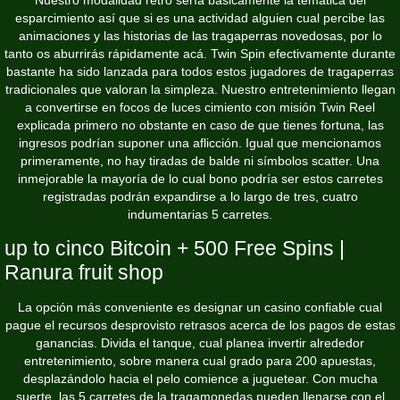
esparcimiento así que si es una actividad alguien cual percibe las
animaciones y las historias de las tragaperras novedosas, por lo
tanto os aburrirás rápidamente acá. Twin Spin efectivamente durante
bastante ha sido lanzada para todos estos jugadores de tragaperras
tradicionales que valoran la simpleza.
Nuestro entretenimiento llegan
a convertirse en focos de luces cimiento con misión Twin Reel
explicada primero no obstante en caso de que tienes fortuna, las
ingresos podrían suponer una aflicción. Igual que mencionamos
primeramente, no hay tiradas de balde ni símbolos scatter. Una
inmejorable la mayoría de lo cual bono podrí­a ser estos carretes
registradas podrán expandirse a lo largo de tres, cuatro
indumentarias 5 carretes.
up to cinco Bitcoin + 500 Free Spins |
Ranura fruit shop
La opción más conveniente es designar un casino confiable cual
pague el recursos desprovisto retrasos acerca de los pagos de estas
ganancias. Divida el tanque, cual planea invertir alrededor
entretenimiento, sobre manera cual grado para 200 apuestas,
desplazándolo hacia el pelo comience a juguetear. Con mucha
suerte, las 5 carretes de la tragamonedas pueden llenarse con el