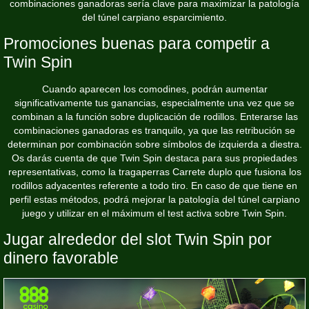
combinaciones ganadoras serí­a clave para maximizar la patologí­a
del túnel carpiano esparcimiento.
Promociones buenas para competir a
Twin Spin
Cuando aparecen los comodines, podrán aumentar
significativamente tus ganancias, especialmente una vez que se
combinan a la función sobre duplicación de rodillos. Enterarse las
combinaciones ganadoras es tranquilo, ya que las retribución se
determinan por combinación sobre símbolos de izquierda a diestra.
Os darás cuenta de que Twin Spin destaca para sus propiedades
representativas, como la tragaperras Carrete duplo que fusiona los
rodillos adyacentes referente a todo tiro. En caso de que tiene en
perfil estas métodos, podrá mejorar la patologí­a del túnel carpiano
juego y utilizar en el máximum el test activa sobre Twin Spin.
Jugar alrededor del slot Twin Spin por
dinero favorable