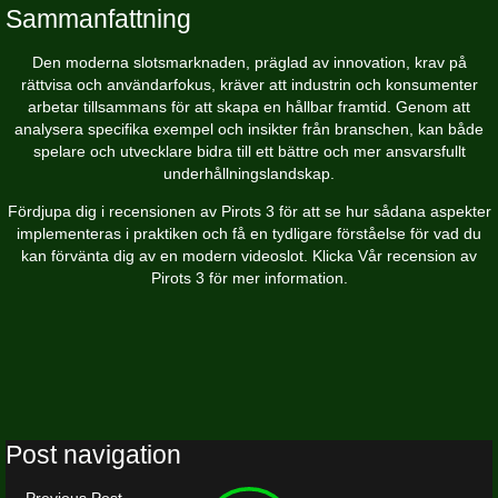
Sammanfattning
Den moderna slotsmarknaden, präglad av innovation, krav på
rättvisa och användarfokus, kräver att industrin och konsumenter
arbetar tillsammans för att skapa en hållbar framtid. Genom att
analysera specifika exempel och insikter från branschen, kan både
spelare och utvecklare bidra till ett bättre och mer ansvarsfullt
underhållningslandskap.
Fördjupa dig i recensionen av Pirots 3 för att se hur sådana aspekter
implementeras i praktiken och få en tydligare förståelse för vad du
kan förvänta dig av en modern videoslot. Klicka Vår recension av
Pirots 3 för mer information.
Post navigation
←
Previous Post