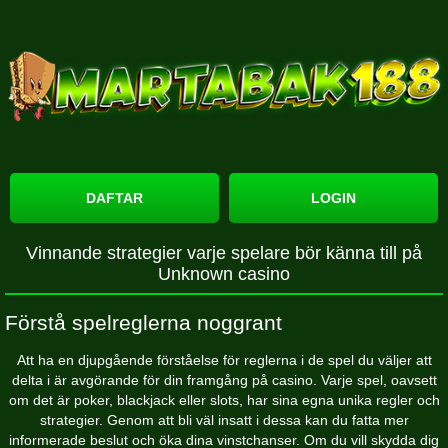
DAFTAR
LOGIN
Vinnande strategier varje spelare bör känna till på
Unknown casino
Förstå spelreglerna noggrant
Att ha en djupgående förståelse för reglerna i de spel du väljer att
delta i är avgörande för din framgång på casino. Varje spel, oavsett
om det är poker, blackjack eller slots, har sina egna unika regler och
strategier. Genom att bli väl insatt i dessa kan du fatta mer
informerade beslut och öka dina vinstchanser. Om du vill skydda dig