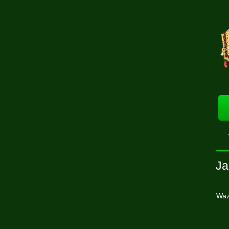
Ja
Waz