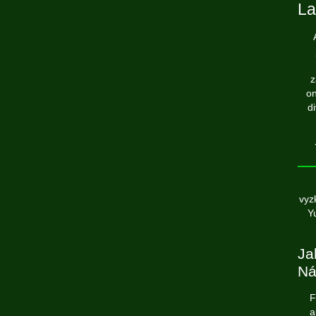
La
z
on
di
vyz
Y
Ja
Ná
F
a