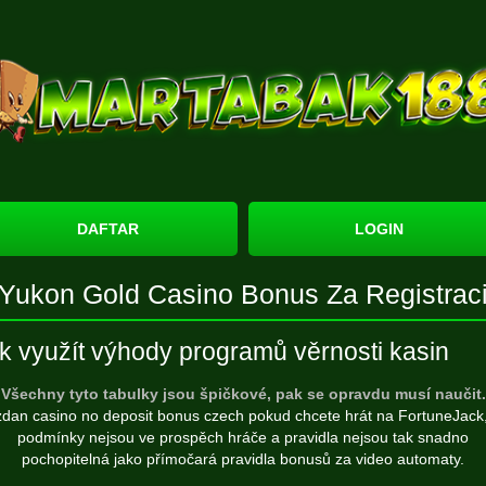
DAFTAR
LOGIN
Yukon Gold Casino Bonus Za Registrac
k využít výhody programů věrnosti kasin
Všechny tyto tabulky jsou špičkové, pak se opravdu musí naučit.
dan casino no deposit bonus czech pokud chcete hrát na FortuneJack,
podmínky nejsou ve prospěch hráče a pravidla nejsou tak snadno
pochopitelná jako přímočará pravidla bonusů za video automaty.