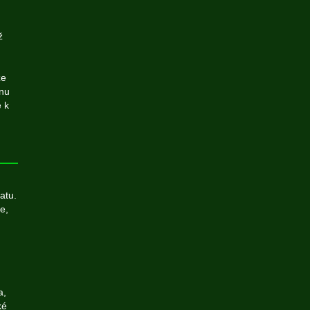
ž
ze
dnu
e k
i
atu.
e,
a,
ké