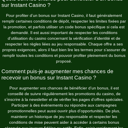
sur Instant Casino ?
Pour profiter d’un bonus sur Instant Casino, il faut généralement
remplir certaines conditions de dépôt, respecter les limites fixées par
la promotion, et parfois utiliser un code bonus spécifique si cela est
demandé. Il est aussi important de respecter les conditions
d’utilisation du casino concernant la vérification d’identité et de
respecter les règles liées au jeu responsable. Chaque offre a ses
propres exigences, alors il faut bien lire les termes pour s’assurer de
remplir toutes les conditions et pouvoir profiter pleinement du bonus
proposé.
Comment puis-je augmenter mes chances de
recevoir un bonus sur Instant Casino ?
Pour augmenter vos chances de bénéficier d’un bonus, il est
conseillé de suivre régulièrement les promotions du casino, de
s’inscrire à la newsletter et de vérifier les pages d’offres spéciales.
Participer à des événements ou répondre aux campagnes
promotionnelles peut aussi ouvrir plus d’opportunités. De plus,
maintenir un historique de jeu responsable et respecter les
conditions de mise peuvent aider à accéder à certains bonus
réservés aux joueurs fidèles ou actifs. Enfin, saisir rapidement les