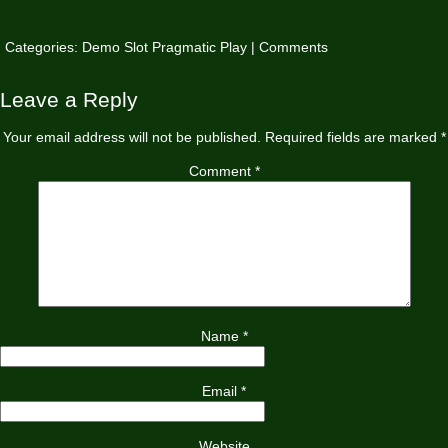
Categories:
Demo Slot Pragmatic Play
|
Comments
Leave a Reply
Your email address will not be published.
Required fields are marked
*
Comment
*
Name
*
Email
*
Website