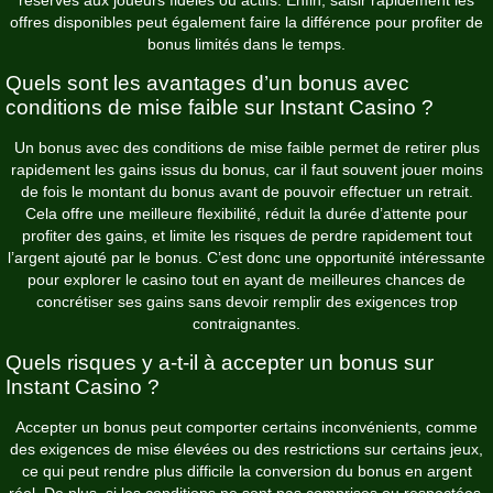
offres disponibles peut également faire la différence pour profiter de
bonus limités dans le temps.
Quels sont les avantages d’un bonus avec
conditions de mise faible sur Instant Casino ?
Un bonus avec des conditions de mise faible permet de retirer plus
rapidement les gains issus du bonus, car il faut souvent jouer moins
de fois le montant du bonus avant de pouvoir effectuer un retrait.
Cela offre une meilleure flexibilité, réduit la durée d’attente pour
profiter des gains, et limite les risques de perdre rapidement tout
l’argent ajouté par le bonus. C’est donc une opportunité intéressante
pour explorer le casino tout en ayant de meilleures chances de
concrétiser ses gains sans devoir remplir des exigences trop
contraignantes.
Quels risques y a-t-il à accepter un bonus sur
Instant Casino ?
Accepter un bonus peut comporter certains inconvénients, comme
des exigences de mise élevées ou des restrictions sur certains jeux,
ce qui peut rendre plus difficile la conversion du bonus en argent
réel. De plus, si les conditions ne sont pas comprises ou respectées,