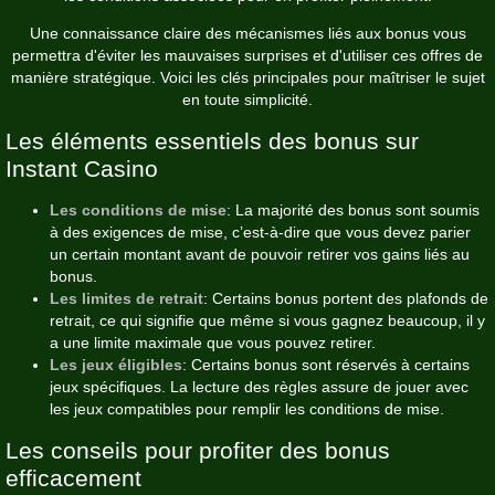
Une connaissance claire des mécanismes liés aux bonus vous
permettra d'éviter les mauvaises surprises et d'utiliser ces offres de
manière stratégique. Voici les clés principales pour maîtriser le sujet
en toute simplicité.
Les éléments essentiels des bonus sur
Instant Casino
Les conditions de mise
: La majorité des bonus sont soumis
à des exigences de mise, c’est-à-dire que vous devez parier
un certain montant avant de pouvoir retirer vos gains liés au
bonus.
Les limites de retrait
: Certains bonus portent des plafonds de
retrait, ce qui signifie que même si vous gagnez beaucoup, il y
a une limite maximale que vous pouvez retirer.
Les jeux éligibles
: Certains bonus sont réservés à certains
jeux spécifiques. La lecture des règles assure de jouer avec
les jeux compatibles pour remplir les conditions de mise.
Les conseils pour profiter des bonus
efficacement