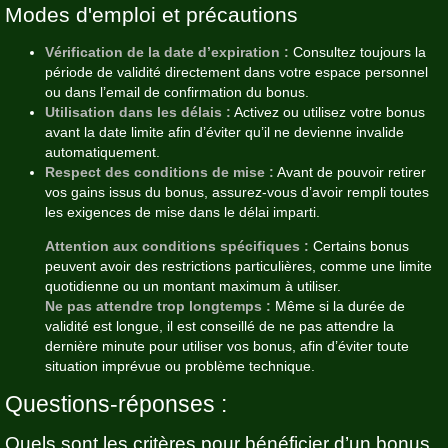
Modes d'emploi et précautions
Vérification de la date d’expiration :
Consultez toujours la
période de validité directement dans votre espace personnel
ou dans l’email de confirmation du bonus.
Utilisation dans les délais :
Activez ou utilisez votre bonus
avant la date limite afin d’éviter qu’il ne devienne invalide
automatiquement.
Respect des conditions de mise :
Avant de pouvoir retirer
vos gains issus du bonus, assurez-vous d’avoir rempli toutes
les exigences de mise dans le délai imparti.
Attention aux conditions spécifiques :
Certains bonus
peuvent avoir des restrictions particulières, comme une limite
quotidienne ou un montant maximum à utiliser.
Ne pas attendre trop longtemps :
Même si la durée de
validité est longue, il est conseillé de ne pas attendre la
dernière minute pour utiliser vos bonus, afin d’éviter toute
situation imprévue ou problème technique.
Questions-réponses :
Quels sont les critères pour bénéficier d’un bonus