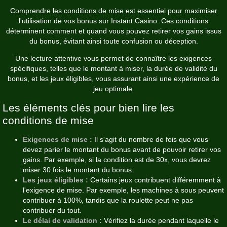
Comprendre les conditions de mise est essentiel pour maximiser
l'utilisation de vos bonus sur Instant Casino. Ces conditions
déterminent comment et quand vous pouvez retirer vos gains issus
du bonus, évitant ainsi toute confusion ou déception.
Une lecture attentive vous permet de connaître les exigences
spécifiques, telles que le montant à miser, la durée de validité du
bonus, et les jeux éligibles, vous assurant ainsi une expérience de
jeu optimale.
Les éléments clés pour bien lire les
conditions de mise
Exigences de mise :
Il s'agit du nombre de fois que vous
devez parier le montant du bonus avant de pouvoir retirer vos
gains. Par exemple, si la condition est de 30x, vous devrez
miser 30 fois le montant du bonus.
Les jeux éligibles :
Certains jeux contribuent différemment à
l'exigence de mise. Par exemple, les machines à sous peuvent
contribuer à 100%, tandis que la roulette peut ne pas
contribuer du tout.
Le délai de validation :
Vérifiez la durée pendant laquelle le