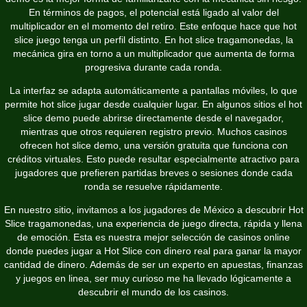
En términos de pagos, el potencial está ligado al valor del
multiplicador en el momento del retiro. Este enfoque hace que hot
slice juego tenga un perfil distinto. En hot slice tragamonedas, la
mecánica gira en torno a un multiplicador que aumenta de forma
progresiva durante cada ronda.
La interfaz se adapta automáticamente a pantallas móviles, lo que
permite hot slice jugar desde cualquier lugar. En algunos sitios el hot
slice demo puede abrirse directamente desde el navegador,
mientras que otros requieren registro previo. Muchos casinos
ofrecen hot slice demo, una versión gratuita que funciona con
créditos virtuales. Esto puede resultar especialmente atractivo para
jugadores que prefieren partidas breves o sesiones donde cada
ronda se resuelve rápidamente.
En nuestro sitio, invitamos a los jugadores de México a descubrir Hot
Slice tragamonedas, una experiencia de juego directa, rápida y llena
de emoción. Esta es nuestra mejor selección de casinos online
donde puedes jugar a Hot Slice con dinero real para ganar la mayor
cantidad de dinero. Además de ser un experto en apuestas, finanzas
y juegos en linea, ser muy curioso me ha llevado lógicamente a
descubrir el mundo de los casinos.