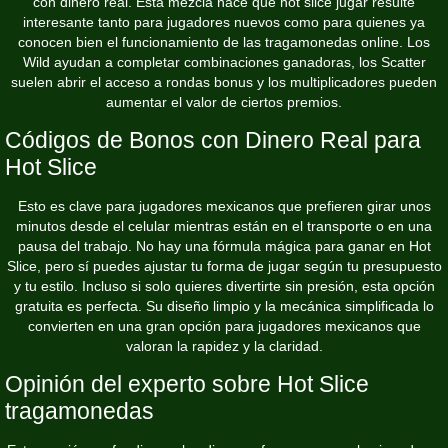
con dinero real. Esta mezcla hace que hot slice jugar resulte
interesante tanto para jugadores nuevos como para quienes ya
conocen bien el funcionamiento de las tragamonedas online. Los
Wild ayudan a completar combinaciones ganadoras, los Scatter
suelen abrir el acceso a rondas bonus y los multiplicadores pueden
aumentar el valor de ciertos premios.
Códigos de Bonos con Dinero Real para
Hot Slice
Esto es clave para jugadores mexicanos que prefieren girar unos
minutos desde el celular mientras están en el transporte o en una
pausa del trabajo. No hay una fórmula mágica para ganar en Hot
Slice, pero sí puedes ajustar tu forma de jugar según tu presupuesto
y tu estilo. Incluso si solo quieres divertirte sin presión, esta opción
gratuita es perfecta. Su diseño limpio y la mecánica simplificada lo
convierten en una gran opción para jugadores mexicanos que
valoran la rapidez y la claridad.
Opinión del experto sobre Hot Slice
tragamonedas