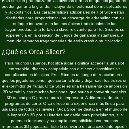
Esta sección profundiza en las diversas formas en que los jugadores
pueden ganar a lo grande, incluyendo el potencial de multiplicadores
y jackpots fijos. Las características adicionales de Hot Slice están
diseñadas para proporcionar una descarga de adrenalina con su
enfoque innovador en las mecánicas tradicionales de las
tragamonedas. Una fortaleza clave relevante para Hot Slice es su
experiencia en la creación de juegos de ganancia instantánea, a
menudo llamados tragamonedas de estilo crash o multiplicador.
¿Qué es Orca Slicer?
Para muchos usuarios, hot slice jugar significa acceder a una slot
entretenida, directa y compatible con distintos dispositivos sin
complicaciones técnicas. Fruit Slice es un juego de reacción en el
que los jugadores tienen que cortar la fruta y dejar caer los trozos en
el exprimidor de frutas. Orca Slicer es una herramienta de impresión
3D versátil y con muchas funciones, que ayuda a convertir modelos
3D en código G preciso para tu impresora. A diferencia de otros
programas de corte, Orca ofrece una experiencia más fluida para
usuarios de todos los niveles. Orca Slicer se destaca en el mundo de
la impresión 3D por su interfaz amigable para principiantes, sus
potentes funciones y su amplia compatibilidad con muchas
impresoras 3D populares. Esto lo convierte en una excelente opción