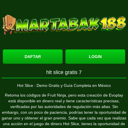
DAFTAR
LOGIN
hlt slice gratis 7
Hot Slice : Demo Gratis y Guía Completa en México
Retoma los códigos de Fruit Ninja, pero esta creación de Evoplay
está disponible en dinero real y tiene características precisas,
verificadas por las autoridades de regulación más altas. Sin
embargo, con un poco de paciencia, podrías tener la oportunidad de
ganar uno y obtener el gran premio. Sabe que cada vez que realizas
una acción en el juego de dinero Hot Slice, tienes la oportunidad de